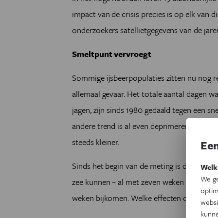
impact van de crisis precies is op elk van 
onderzoekers satellietgegevens van de jare
Smeltpunt vervroegt
Sommige ijsbeerpopulaties zitten nu nog rel
allemaal gevaar. Het totale aantal dagen w
jagen, zijn sinds 1980 gedaald tegen een s
andere trend is al even deprimerend: het ij
steeds kleiner.
Een
Sinds het begin van de meting is de ijsvrije
Welk
We ge
zee kunnen – al met zeven weken toegenom
optim
weken bijkomen. Welke effecten dat zal hebbe
websi
kunne