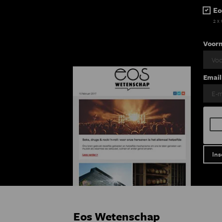
Eo
2 x
Voor
Email
Eos Wetenschap