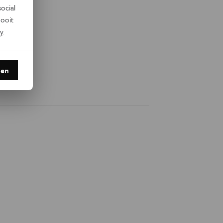
ocial
ooit
y
.
den