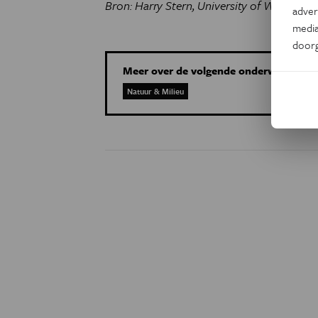
Bron: Harry Stern, University of Washingto
adver
media
door
Meer over de volgende onderwerpen:
Natuur & Milieu