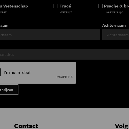
s Wetenschap
Tracé
Psyche & br
 week
Wekelijks
Tweewekelijks
naam
Achternaam
Contact
Volg