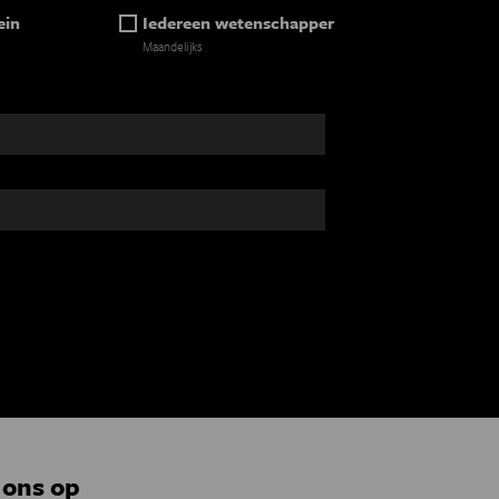
ein
Iedereen wetenschapper
Maandelijks
 ons op