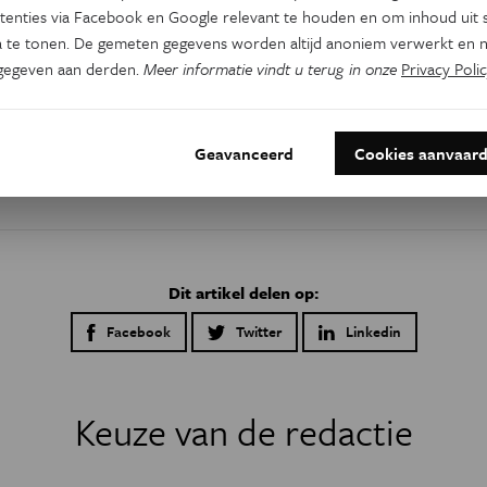
n, VS in the Cryosphere
tenties via Facebook en Google relevant te houden en om inhoud uit s
 te tonen. De gemeten gegevens worden altijd anoniem verwerkt en n
gegeven aan derden.
Meer informatie vindt u terug in onze
Privacy Polic
Geavanceerd
Cookies aanvaar
Dit artikel delen op:
Facebook
Twitter
Linkedin
Keuze van de redactie