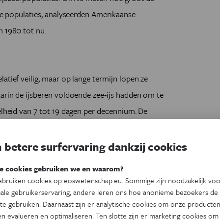
die populaties, analyseerden Amerikaanse
n 1980 tot nu.
atief veilig, maar op lange termijn lopen ze
aarin de ijsberen voldoende zee-ijs hadden om te
nelheid van 7 tot 19 dagen per decennium. De
s smelt steeds vroeger, en de vriesperiode wordt
 betere surfervaring dankzij cookies
 periode – de periode waarin ijsberen dus niet op
e cookies gebruiken we en waarom?
bruiken cookies op eoswetenschap.eu. Sommige zijn noodzakelijk vo
en. Tegen 2050 zullen daar nog eens zeven
ale gebruikerservaring, andere leren ons hoe anonieme bezoekers de
n op de ijsberen, is nog niet duidelijk. (sst)
te gebruiken. Daarnaast zijn er analytische cookies om onze producten
n evalueren en optimaliseren. Ten slotte zijn er marketing cookies om