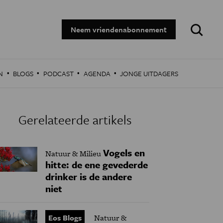
Zoeken:
Neem vriendenabonnement
·
·
·
·
N
BLOGS
PODCAST
AGENDA
JONGE UITDAGERS
Gerelateerde artikels
Vogels en
Natuur & Milieu
hitte: de ene gevederde
drinker is de andere
niet
Eos Blogs
Natuur &