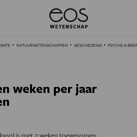
·
·
·
UIMTE
NATUURWETENSCHAPPEN
GESCHIEDENIS
PSYCHE & BREI
en weken per jaar
en
rdpool is met 7 weken toegenomen.