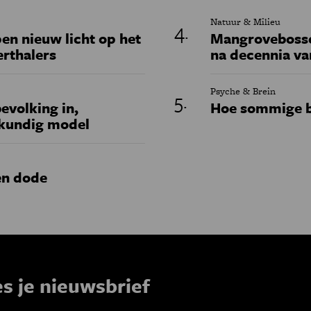
Natuur & Milieu
en nieuw licht op het
Mangrovebossen
erthalers
na decennia va
Psyche & Brein
evolking in,
Hoe sommige b
skundig model
en dode
es je nieuwsbrief