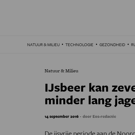
Overslaan
en
naar
de
inhoud
gaan
·
·
·
NATUUR & MILIEU
TECHNOLOGIE
GEZONDHEID
R
Natuur & Milieu
IJsbeer kan zev
minder lang jag
-
14 september 2016
door Eos-redactie
De ijsvrije periode aan de Noo