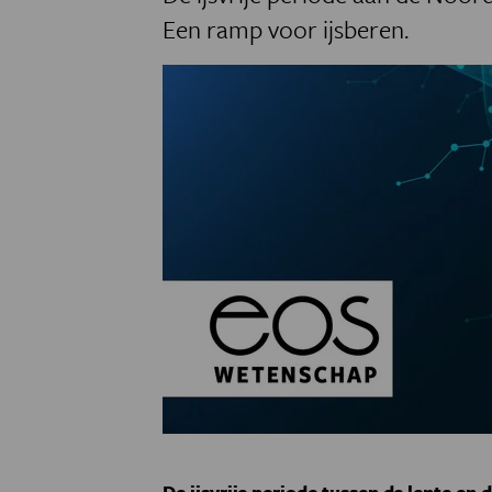
Een ramp voor ijsberen.
De ijsvrije periode tussen de lente en 