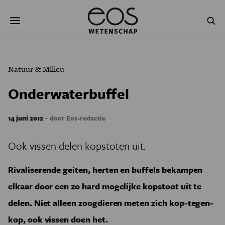
Overslaan
Zoeken
en
naar
de
inhoud
gaan
NATUUR & MILIEU
TECHNOLOGIE
Natuur & Milieu
GEZONDHEID
RUIMTE
Onderwaterbuffel
NATUURWETENSCHAPPEN
GESCHIEDENIS
-
14 juni 2012
door Eos-redactie
PSYCHE & BREIN
BLOGS
Ook vissen delen kopstoten uit.
PODCAST
AGENDA
Rivaliserende geiten, herten en buffels bekampen
JONGE UITDAGERS
elkaar door een zo hard mogelijke kopstoot uit te
delen. Niet alleen zoogdieren meten zich kop-tegen-
kop, ook vissen doen het.