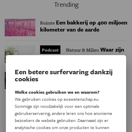
Trending
Een bakkerij op 400 miljoen
Ruimte
kilometer van de aarde
Waar zijn
Podcast
Natuur & Milieu
insecten in de winter?
Een betere surfervaring dankzij
Waarom we tinnitus
Psyche & Brein
cookies
in de hersenen moeten zoeken
Welke cookies gebruiken we en waarom?
We gebruiken cookies op eoswetenschap.eu.
Sommige zijn noodzakelijk voor een optimale
gebruikerservaring, andere leren ons hoe anonieme
Dit artikel delen op:
bezoekers de website gebruiken. Daarnaast zijn er
analytische cookies om onze producten te kunnen
Facebook
Twitter
Linkedin