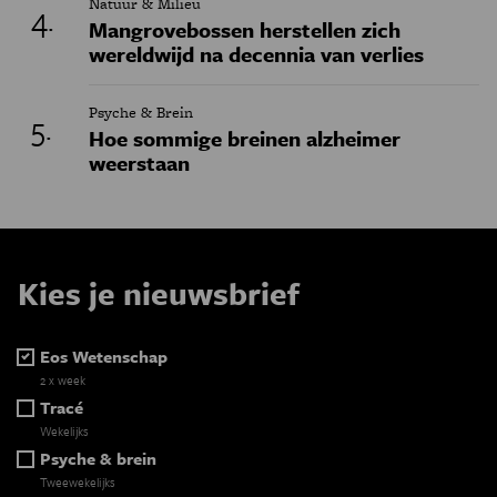
Natuur & Milieu
Mangrovebossen herstellen zich
wereldwijd na decennia van verlies
Psyche & Brein
Hoe sommige breinen alzheimer
weerstaan
Kies je nieuwsbrief
Eos Wetenschap
2 x week
Tracé
Wekelijks
Psyche & brein
Tweewekelijks