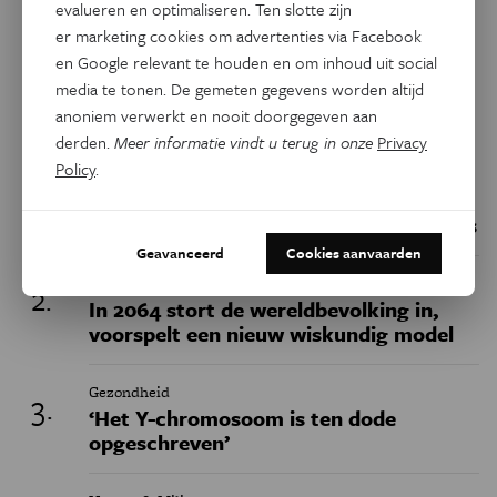
evalueren en optimaliseren. Ten slotte zijn
er marketing cookies om advertenties via Facebook
en Google relevant te houden en om inhoud uit social
Keuze van de redactie
media te tonen. De gemeten gegevens worden altijd
anoniem verwerkt en nooit doorgegeven aan
derden.
Meer informatie vindt u terug in onze
Privacy
Policy
.
Geschiedenis
Belgische fossielen werpen nieuw licht
op het uitsterven van de neanderthalers
Geavanceerd
Cookies aanvaarden
Natuurwetenschappen
In 2064 stort de wereldbevolking in,
voorspelt een nieuw wiskundig model
Gezondheid
‘Het Y-chromosoom is ten dode
opgeschreven’