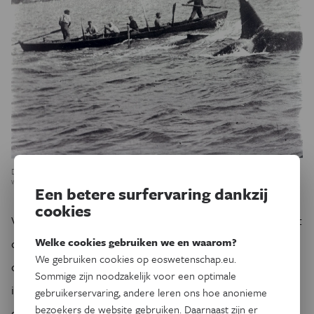
De samenwerking ging ver. Sommige orka's sloegen met hun staart voor het
walvisstation om de walvisjagers te waarschuwen voor een aankomende jacht.
Een betere surfervaring dankzij
cookies
Vanaf 1844 namen Europese walvisvaarders Thaua in dienst
Welke cookies gebruiken we en waarom?
om samen met hen en de orka’s op walvissen te jagen. Eén
We gebruiken cookies op eoswetenschap.eu.
orka, Old Tom, werd legendarisch vanwege zijn actieve rol
Sommige zijn noodzakelijk voor een optimale
in de jacht gedurende minstens drie decennia. Walvisjagers
gebruikerservaring, andere leren ons hoe anonieme
bezoekers de website gebruiken. Daarnaast zijn er
getuigden hoe Old Tom hun bootje vooruit trok door een