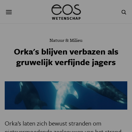
Overslaan
Zoeken
en
naar
de
inhoud
gaan
NATUUR & MILIEU
TECHNOLOGIE
Natuur & Milieu
GEZONDHEID
RUIMTE
Orka's blijven verbazen als
gruwelijk verfijnde jagers
NATUURWETENSCHAPPEN
GESCHIEDENIS
PSYCHE & BREIN
BLOGS
PODCAST
AGENDA
JONGE UITDAGERS
Orka’s laten zich bewust stranden om
nietsvermoedende zeeleeuwen van het strand