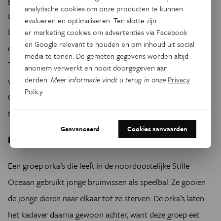
analytische cookies om onze producten te kunnen
touw dat aan de boot was bevestigd in zijn bek te nemen.
evalueren en optimaliseren. Ten slotte zijn
De samenwerking hield op toen het aantal walvissen door
er marketing cookies om advertenties via Facebook
en Google relevant te houden en om inhoud uit social
overbejaging spectaculair begon te dalen. In 1930 werd Old
media te tonen. De gemeten gegevens worden altijd
Tom dood gevonden op een plaatselijk strand - de laatste
anoniem verwerkt en nooit doorgegeven aan
derden.
Meer informatie vindt u terug in onze
Privacy
van zijn groep die ooit 50 jagers telde. Met de dood van
Policy
.
Old Tom eindigde ook de unieke samenwerking tussen de
toppredator in zee en de toppredator op het land.
Geavanceerd
Cookies aanvaarden
Macabere spelvreugde
Een groep orka’s die leeft in de noordoostelijke Stille
Oceaan gebruikt jonge bruinvissen als speelbal. Ze gooien
de jonge dieren naar elkaar tot ze sterven. De orka’s laten
het kadaver daarna gewoon achter, want deze groep eet