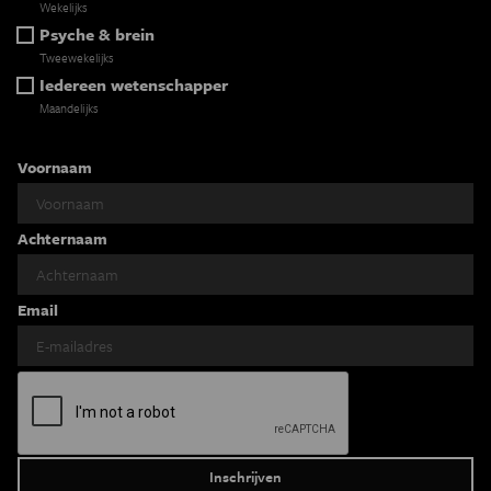
Wekelijks
Psyche & brein
Tweewekelijks
Iedereen wetenschapper
Maandelijks
Voornaam
Achternaam
Email