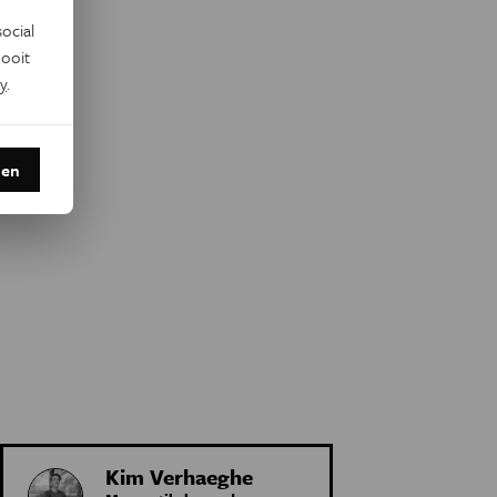
ocial
ooit
y
.
den
Kim Verhaeghe