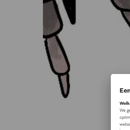
Een
Welk
We ge
optim
websi