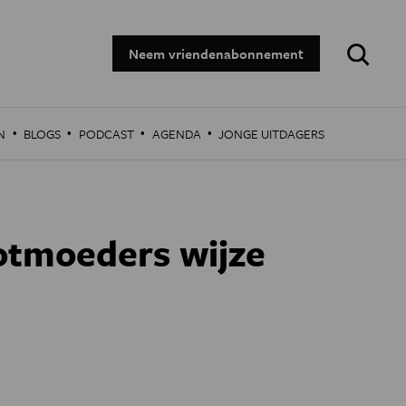
Zoeken:
Neem vriendenabonnement
·
·
·
·
N
BLOGS
PODCAST
AGENDA
JONGE UITDAGERS
ootmoeders wijze