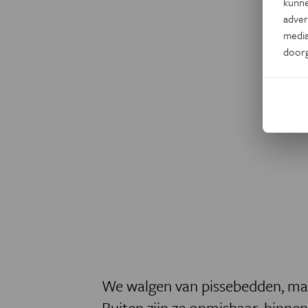
kunne
adver
media
door
We walgen van pissebedden, ma
Buiten zijn ze onmisbaar, binnen