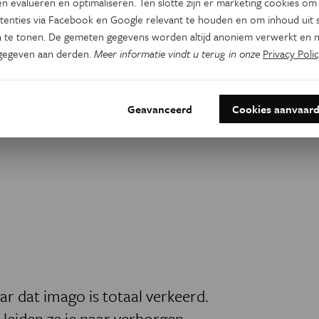
n evalueren en optimaliseren. Ten slotte zijn er marketing cookies om
tenties via Facebook en Google relevant te houden en om inhoud uit s
 te tonen. De gemeten gegevens worden altijd anoniem verwerkt en n
gegeven aan derden.
Meer informatie vindt u terug in onze
Privacy Polic
Geavanceerd
Cookies aanvaar
ar dat
imago is totaal verkeerd.
 leiden ze je naar verborgen