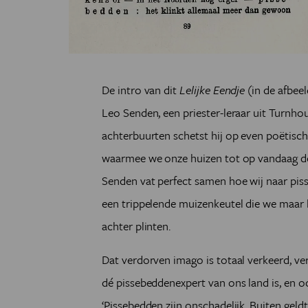
De intro van dit
Lelijke Eendje
(in de afbee
Leo Senden, een priester-leraar uit Turnho
achterbuurten schetst hij op even poëtisch
waarmee we onze huizen tot op vandaag del
Senden vat perfect samen hoe wij naar piss
een trippelende muizenkeutel die we maar 
achter plinten.
Dat verdorven imago is totaal verkeerd, ver
dé pissebeddenexpert van ons land is, en oo
‘Pissebedden zijn onschadelijk. Buiten geld