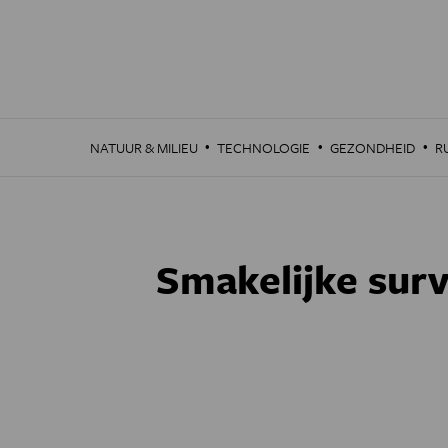
Overslaan
en
naar
de
inhoud
gaan
·
·
·
NATUUR & MILIEU
TECHNOLOGIE
GEZONDHEID
R
Smakelijke surv