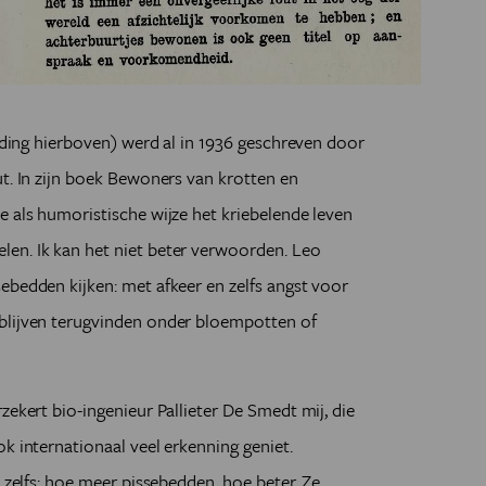
lding hierboven) werd al in 1936 geschreven door
ut. In zijn boek Bewoners van krotten en
e als humoristische wijze het kriebelende leven
en. Ik kan het niet beter verwoorden. Leo
ebedden kijken: met afkeer en zelfs angst voor
blijven terugvinden onder bloempotten of
zekert bio-ingenieur Pallieter De Smedt mij, die
k internationaal veel erkenning geniet.
t zelfs: hoe meer pissebedden, hoe beter. Ze