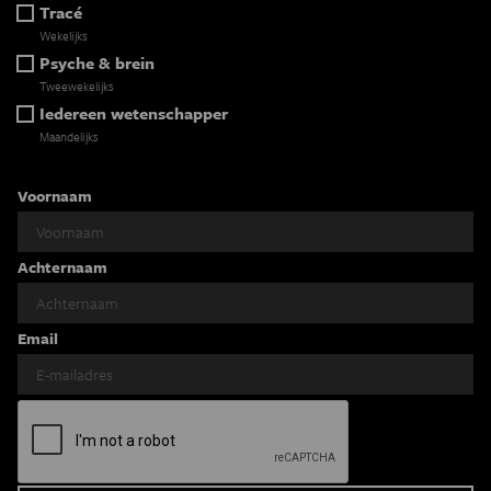
Tracé
Wekelijks
Psyche & brein
Tweewekelijks
Iedereen wetenschapper
Maandelijks
Voornaam
Achternaam
Email