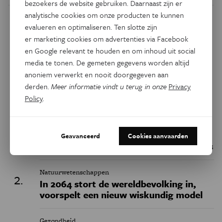
bezoekers de website gebruiken. Daarnaast zijn er
analytische cookies om onze producten te kunnen
Dit artikel delen op:
evalueren en optimaliseren. Ten slotte zijn
er marketing cookies om advertenties via Facebook
Facebook
Twitter
Linkedin
en Google relevant te houden en om inhoud uit social
media te tonen. De gemeten gegevens worden altijd
anoniem verwerkt en nooit doorgegeven aan
Keuze van de redactie
derden.
Meer informatie vindt u terug in onze
Privacy
Policy
.
Geschiedenis
Belgische fossielen werpen nieuw licht
Geavanceerd
Cookies aanvaarden
op het uitsterven van de neanderthalers
Natuurwetenschappen
In 2064 stort de wereldbevolking in,
voorspelt een nieuw wiskundig model
Gezondheid