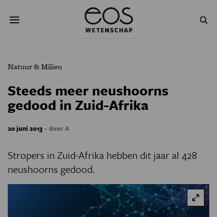
Overslaan
Zoeken
en
naar
de
inhoud
gaan
NATUUR & MILIEU
TECHNOLOGIE
Natuur & Milieu
GEZONDHEID
RUIMTE
Steeds meer neushoorns
gedood in Zuid-Afrika
NATUURWETENSCHAPPEN
GESCHIEDENIS
PSYCHE & BREIN
BLOGS
-
20 juni 2013
door A
PODCAST
AGENDA
Stropers in Zuid-Afrika hebben dit jaar al 428
neushoorns gedood.
JONGE UITDAGERS