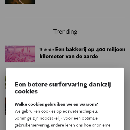
Trending
Een bakkerij op 400 miljoen
Ruimte
kilometer van de aarde
Waar zijn
Podcast
Natuur & Milieu
Een betere surfervaring dankzij
insecten in de winter?
cookies
Waarom we tinnitus
Psyche & Brein
Welke cookies gebruiken we en waarom?
in de hersenen moeten zoeken
We gebruiken cookies op eoswetenschap.eu.
Sommige zijn noodzakelijk voor een optimale
gebruikerservaring, andere leren ons hoe anonieme