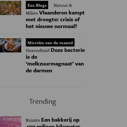
Eos Blogs
Natuur &
Vlaanderen kampt
Milieu
met droogte: crisis of
het nieuwe normaal?
Microbe van de maand
Deze bacterie
Gezondheid
is de
‘melkzuurmagnaat’ van
de darmen
Trending
Een bakkerij op
Ruimte
400 miljoen kilometer