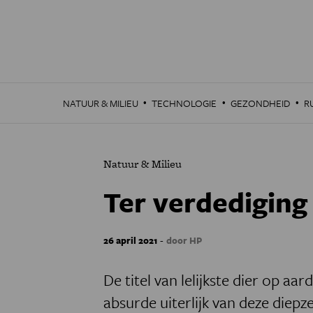
Overslaan
en
naar
de
inhoud
gaan
·
·
·
NATUUR & MILIEU
TECHNOLOGIE
GEZONDHEID
R
Natuur & Milieu
Ter verdediging
-
26 april 2021
door HP
De titel van lelijkste dier op aa
absurde uiterlijk van deze diepz