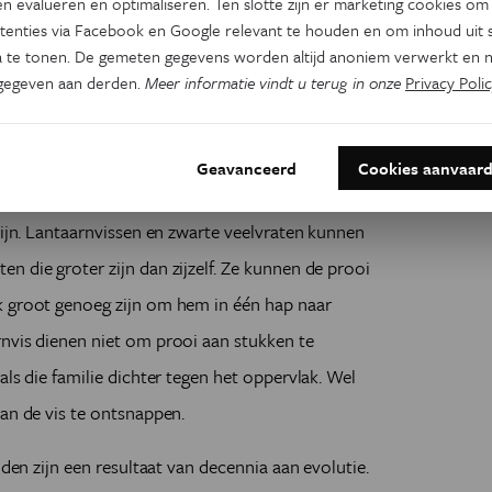
n evalueren en optimaliseren. Ten slotte zijn er marketing cookies om
tenties via Facebook en Google relevant te houden en om inhoud uit s
 een belangrijke voedingsbron weg. De dieren in
 te tonen. De gemeten gegevens worden altijd anoniem verwerkt en n
l dat naar beneden dwarrelt, of van de jacht. Dat
gegeven aan derden.
Meer informatie vindt u terug in onze
Privacy Polic
en zijn dus rijkelijk bewoond door roofdieren. De
 dwingt tot het verfijnen van hun technieken tot
Geavanceerd
Cookies aanvaar
zijn. Lantaarnvissen en zwarte veelvraten kunnen
n die groter zijn dan zijzelf. Ze kunnen de prooi
k groot genoeg zijn om hem in één hap naar
nvis dienen niet om prooi aan stukken te
als die familie dichter tegen het oppervlak. Wel
van de vis te ontsnappen.
nden zijn een resultaat van decennia aan evolutie.