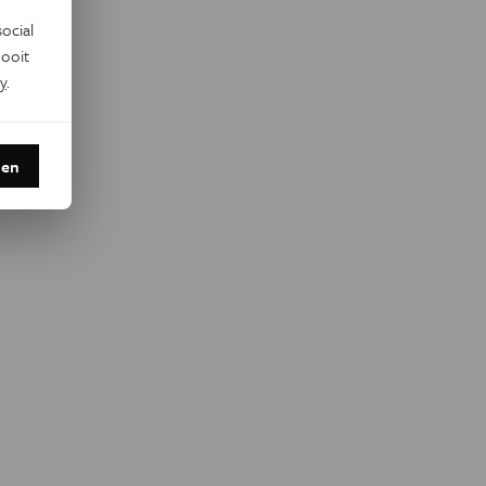
ocial
ooit
y
.
den