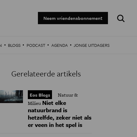
Zoeken:
Neem vriendenabonnement
·
·
·
·
N
BLOGS
PODCAST
AGENDA
JONGE UITDAGERS
Gerelateerde artikels
Eos Blogs
Natuur &
Niet elke
Milieu
natuurbrand is
hetzelfde, zeker niet als
er veen in het spel is