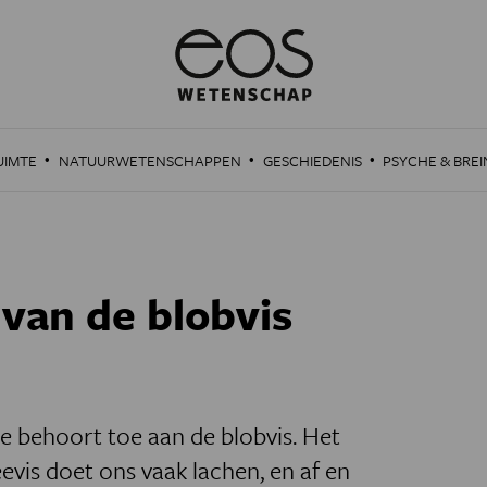
·
·
·
UIMTE
NATUURWETENSCHAPPEN
GESCHIEDENIS
PSYCHE & BREI
 van de blobvis
rde behoort toe aan de blobvis. Het
eevis doet ons vaak lachen, en af en