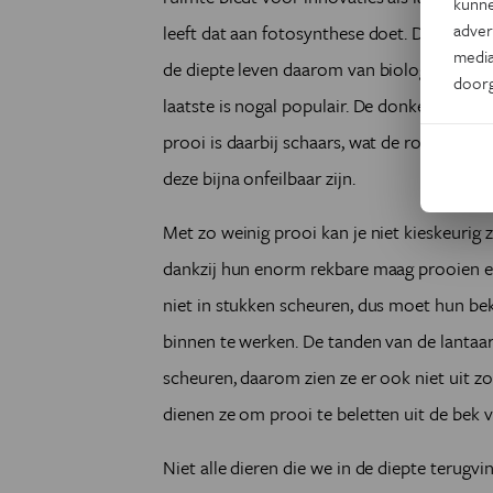
kunne
adver
leeft dat aan fotosynthese doet. Dit neemt
media
de diepte leven daarom van biologisch afva
door
laatste is nogal populair. De donkere diept
prooi is daarbij schaars, wat de roofdieren
deze bijna onfeilbaar zijn.
Met zo weinig prooi kan je niet kieskeurig 
dankzij hun enorm rekbare maag prooien ete
niet in stukken scheuren, dus moet hun be
binnen te werken. De tanden van de lantaar
scheuren, daarom zien ze er ook niet uit zo
dienen ze om prooi te beletten uit de bek 
Niet alle dieren die we in de diepte terugvi