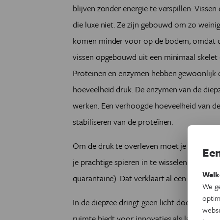
blijven zonder energie te verspillen. Visse
die luxe niet. Ze zijn gebouwd om zo weini
komen minder voor op de bodem, omdat deze
vissen opgebouwd uit een minimaal skelet en
Proteïnen en enzymen hebben gewoonlijk 
hoeveelheid druk. De enzymen van de diep
werken. Een verhoogde hoeveelheid van de
stabiliseren van de proteïnen.
Om de druk te overleven moet je dus heel wa
Een
je prachtige spieren in te wisselen voor blu
Welk
quarantaine). Dat verklaart al een deel van
We ge
optim
In de diepzee dringt geen licht door. Dat bet
websi
ruimte biedt voor innovaties als lange sen