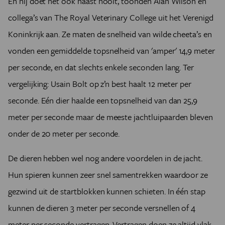
En hij doet het ook haast nooit, toonden Alan Wilson en
collega’s van The Royal Veterinary College uit het Verenigd
Koninkrijk aan. Ze maten de snelheid van wilde cheeta’s en
vonden een gemiddelde topsnelheid van 'amper' 14,9 meter
per seconde, en dat slechts enkele seconden lang. Ter
vergelijking: Usain Bolt op z’n best haalt 12 meter per
seconde. Eén dier haalde een topsnelheid van dan 25,9
meter per seconde maar de meeste jachtluipaarden bleven
onder de 20 meter per seconde.
De dieren hebben wel nog andere voordelen in de jacht.
Hun spieren kunnen zeer snel samentrekken waardoor ze
gezwind uit de startblokken kunnen schieten. In één stap
kunnen de dieren 3 meter per seconde versnellen of 4
meter per seconde vertragen. Vertragen doen ze altijd vlak