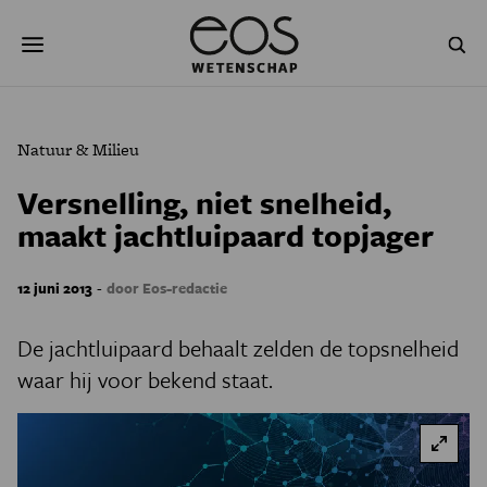
Overslaan
Zoeken
en
naar
de
inhoud
gaan
NATUUR & MILIEU
TECHNOLOGIE
Natuur & Milieu
GEZONDHEID
RUIMTE
Versnelling, niet snelheid,
maakt jachtluipaard topjager
NATUURWETENSCHAPPEN
GESCHIEDENIS
PSYCHE & BREIN
BLOGS
-
12 juni 2013
door Eos-redactie
PODCAST
AGENDA
De jachtluipaard behaalt zelden de topsnelheid
waar hij voor bekend staat.
JONGE UITDAGERS