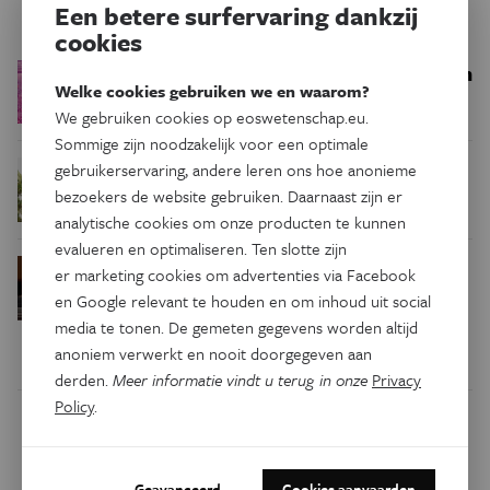
Trending
Een betere surfervaring dankzij
cookies
Een bakkerij op 400 miljoen
Ruimte
Welke cookies gebruiken we en waarom?
kilometer van de aarde
We gebruiken cookies op eoswetenschap.eu.
Sommige zijn noodzakelijk voor een optimale
gebruikerservaring, andere leren ons hoe anonieme
Waar zijn
Podcast
Natuur & Milieu
bezoekers de website gebruiken. Daarnaast zijn er
insecten in de winter?
analytische cookies om onze producten te kunnen
evalueren en optimaliseren. Ten slotte zijn
Waarom we tinnitus
Psyche & Brein
er marketing cookies om advertenties via Facebook
in de hersenen moeten zoeken
en Google relevant te houden en om inhoud uit social
media te tonen. De gemeten gegevens worden altijd
anoniem verwerkt en nooit doorgegeven aan
derden.
Meer informatie vindt u terug in onze
Privacy
Policy
.
Dit artikel delen op:
Facebook
Twitter
Linkedin
Geavanceerd
Cookies aanvaarden