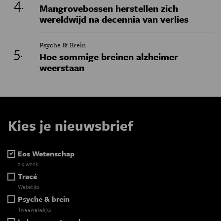
Mangrovebossen herstellen zich
wereldwijd na decennia van verlies
Psyche & Brein
Hoe sommige breinen alzheimer
weerstaan
Kies je nieuwsbrief
Eos Wetenschap
2 x week
Tracé
Wekelijks
Psyche & brein
Tweewekelijks