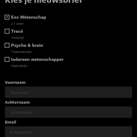
Eos Wetenschap
2 x week
Tracé
Wekelijks
Psyche & brein
Tweewekelijks
Iedereen wetenschapper
Maandelijks
Voornaam
Achternaam
Email