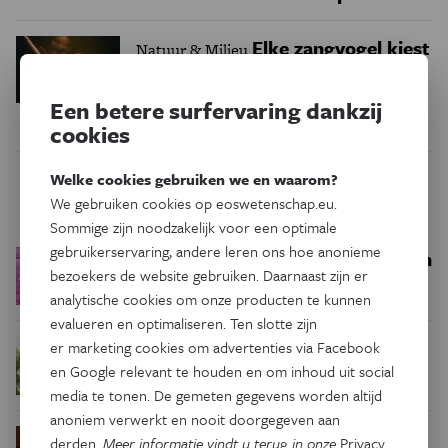
Elke zangvogel kiest
Natuur & Milieu
uit acht patronen
Een betere surfervaring dankzij
cookies
Welke cookies gebruiken we en waarom?
Trending
We gebruiken cookies op eoswetenschap.eu.
Sommige zijn noodzakelijk voor een optimale
gebruikerservaring, andere leren ons hoe anonieme
Een bakkerij op 400 miljoen
Ruimte
bezoekers de website gebruiken. Daarnaast zijn er
kilometer van de aarde
analytische cookies om onze producten te kunnen
evalueren en optimaliseren. Ten slotte zijn
er marketing cookies om advertenties via Facebook
Waar zijn
Podcast
Natuur & Milieu
en Google relevant te houden en om inhoud uit social
insecten in de winter?
media te tonen. De gemeten gegevens worden altijd
anoniem verwerkt en nooit doorgegeven aan
Waarom we tinnitus
Psyche & Brein
derden.
Meer informatie vindt u terug in onze
Privacy