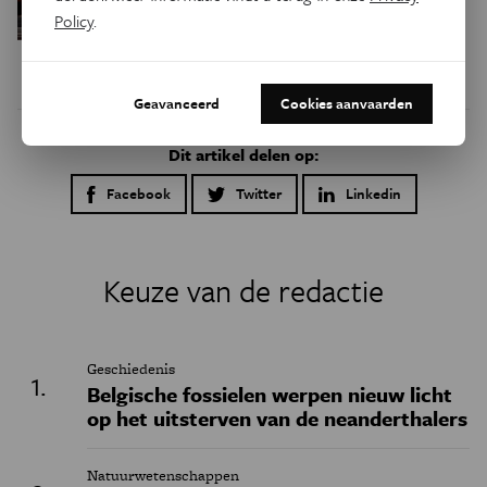
in de hersenen moeten zoeken
Policy
.
Geavanceerd
Cookies aanvaarden
Dit artikel delen op:
Facebook
Twitter
Linkedin
Keuze van de redactie
Geschiedenis
Belgische fossielen werpen nieuw licht
op het uitsterven van de neanderthalers
Natuurwetenschappen