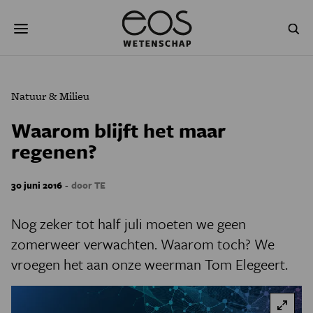
Overslaan
Zoeken
en
naar
de
inhoud
gaan
NATUUR & MILIEU
TECHNOLOGIE
Natuur & Milieu
GEZONDHEID
RUIMTE
Waarom blijft het maar
regenen?
NATUURWETENSCHAPPEN
GESCHIEDENIS
PSYCHE & BREIN
BLOGS
-
30 juni 2016
door TE
PODCAST
AGENDA
Nog zeker tot half juli moeten we geen
zomerweer verwachten. Waarom toch? We
JONGE UITDAGERS
vroegen het aan onze weerman Tom Elegeert.