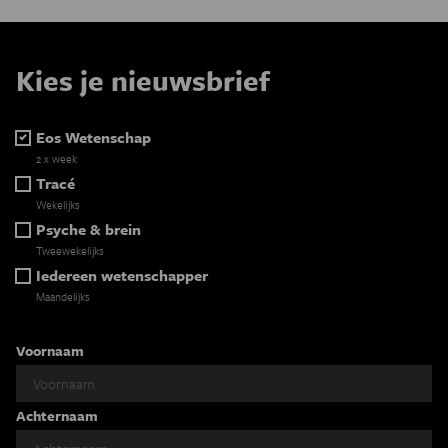
Kies je nieuwsbrief
Eos Wetenschap
2 x week
Tracé
Wekelijks
Psyche & brein
Tweewekelijks
Iedereen wetenschapper
Maandelijks
Voornaam
Achternaam