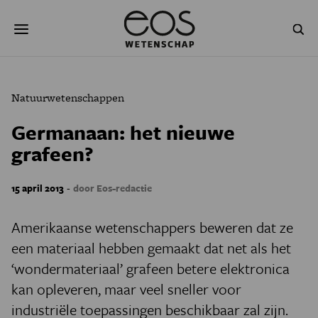
Overslaan
Zoeken
en
naar
de
inhoud
gaan
NATUUR & MILIEU
TECHNOLOGIE
Natuurwetenschappen
GEZONDHEID
RUIMTE
Germanaan: het nieuwe
grafeen?
NATUURWETENSCHAPPEN
GESCHIEDENIS
PSYCHE & BREIN
BLOGS
-
15 april 2013
door Eos-redactie
PODCAST
AGENDA
Amerikaanse wetenschappers beweren dat ze
een materiaal hebben gemaakt dat net als het
JONGE UITDAGERS
‘wondermateriaal’ grafeen betere elektronica
kan opleveren, maar veel sneller voor
industriële toepassingen beschikbaar zal zijn.