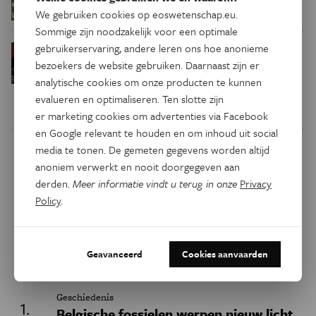
insecten in de winter?
We gebruiken cookies op eoswetenschap.eu.
Sommige zijn noodzakelijk voor een optimale
gebruikerservaring, andere leren ons hoe anonieme
Waarom we tinnitus
Psyche & Brein
bezoekers de website gebruiken. Daarnaast zijn er
in de hersenen moeten zoeken
analytische cookies om onze producten te kunnen
evalueren en optimaliseren. Ten slotte zijn
er marketing cookies om advertenties via Facebook
en Google relevant te houden en om inhoud uit social
media te tonen. De gemeten gegevens worden altijd
Dit artikel delen op:
anoniem verwerkt en nooit doorgegeven aan
derden.
Meer informatie vindt u terug in onze
Privacy
Facebook
Twitter
Linkedin
Policy
.
Keuze van de redactie
Geavanceerd
Cookies aanvaarden
Geschiedenis
Belgische fossielen werpen nieuw licht