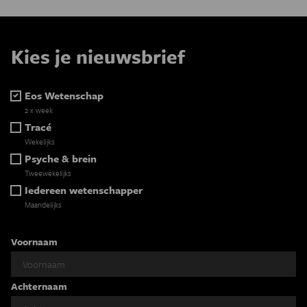
Kies je nieuwsbrief
Eos Wetenschap
2 x week
Tracé
Wekelijks
Psyche & brein
Tweewekelijks
Iedereen wetenschapper
Maandelijks
Voornaam
Achternaam