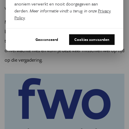
anoniem verwerkt en nooit doorgegeven aan
we de techniek met vertrouwen breed inzetten.
derden.
Meer informatie vindt u terug in onze
Privacy
Policy
.
Maar de richting is duidelijk. Door te
luisteren
naar onze
bruggen
zien
we problemen sneller aankomen. We kunnen
Geavanceerd
Cookies aanvaarden
tijdig ingrijpen, precies waar het nodig is. Zo vermijden we
onverwachte files en kom je deze keer misschien wél op tijd
op die vergadering.