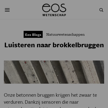
Overslaan
Zoeken
en
naar
de
inhoud
gaan
NATUUR & MILIEU
TECHNOLOGIE
Natuurwetenschappen
Eos Blogs
GEZONDHEID
RUIMTE
Luisteren naar brokkelbruggen
NATUURWETENSCHAPPEN
GESCHIEDENIS
PSYCHE & BREIN
BLOGS
PODCAST
AGENDA
JONGE UITDAGERS
Onze betonnen bruggen krijgen het zwaar te
verduren. Dankzij sensoren die naar