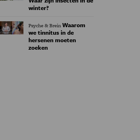
Waar zijn insecten in de
winter?
Waarom
Psyche & Brein
we tinnitus in de
hersenen moeten
zoeken