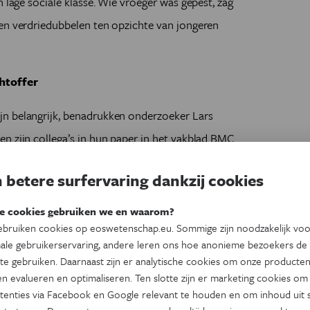
n lage sociale klasse. Wie vroeger was gepest, zag
den verdriedubbelen ten opzichte van jongeren
htoffer
jn belangrijk, benadrukken onderzoeker Lars
n zijn collega’s in hun paper in het vakblad BMC
belangrijke rol spelen. Want kinderen van
 betere surfervaring dankzij cookies
t slachtoffer van pesten te worden.
e cookies gebruiken we en waarom?
 kan psychologische problemen veroorzaken die
bruiken cookies op eoswetenschap.eu. Sommige zijn noodzakelijk vo
en laag zelfbeeld, depressie en
ale gebruikerservaring, andere leren ons hoe anonieme bezoekers de
te gebruiken. Daarnaast zijn er analytische cookies om onze producten
n evalueren en optimaliseren. Ten slotte zijn er marketing cookies om
tenties via Facebook en Google relevant te houden en om inhoud uit s