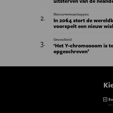
uitsterven van de neand
Natuurwetenschappen
In 2064 stort de wereldb
voorspelt een nieuw wi
Gezondheid
‘Het Y-chromosoom is t
opgeschreven’
Ki
Eo
2 x