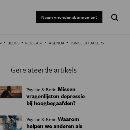
Zoeken:
Neem vriendenabonnement
·
·
·
·
N
BLOGS
PODCAST
AGENDA
JONGE UITDAGERS
Gerelateerde artikels
Missen
Psyche & Brein
vragenlijsten depressie
bij hoogbegaafden?
Waarom
Psyche & Brein
helpen we anderen als