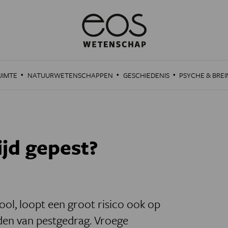
·
·
·
UIMTE
NATUURWETENSCHAPPEN
GESCHIEDENIS
PSYCHE & BREI
ijd gepest?
ool, loopt een groot risico ook op
rden van pestgedrag. Vroege