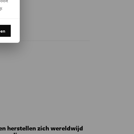
ooit
y
.
den
 herstellen zich wereldwijd