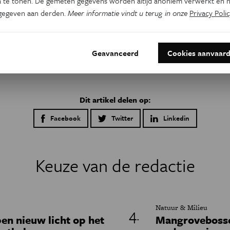
 te tonen. De gemeten gegevens worden altijd anoniem verwerkt en n
gegeven aan derden.
Meer informatie vindt u terug in onze
Privacy Polic
Geavanceerd
Cookies aanvaar
Dit artikel delen op:
Facebook
Twitter
Linkedin
Keuze van de redactie
Natuur & Milieu
en nieuw licht op het
Mangrovebossen