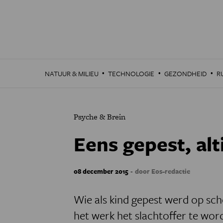
Overslaan
en
naar
de
inhoud
gaan
·
·
·
NATUUR & MILIEU
TECHNOLOGIE
GEZONDHEID
R
Psyche & Brein
Eens gepest, alt
-
08 december 2015
door Eos-redactie
Wie als kind gepest werd op sch
het werk het slachtoffer te wo