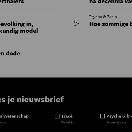
erthalers
na decennia va
Psyche & Brein
evolking in,
Hoe sommige b
skundig model
en dode
es je nieuwsbrief
s Wetenschap
Tracé
Psyche & br
 week
Wekelijks
Tweewekelijks