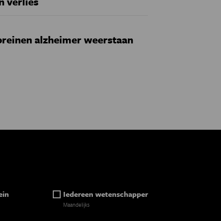
n verlies
reinen alzheimer weerstaan
ein
Iedereen wetenschapper
Maandelijks