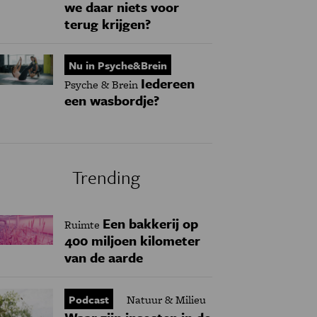
we daar niets voor
terug krijgen?
Nu in Psyche&Brein
Iedereen
Psyche & Brein
een wasbordje?
Trending
Een bakkerij op
Ruimte
400 miljoen kilometer
van de aarde
Podcast
Natuur & Milieu