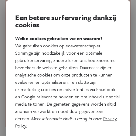
Vanaf €30
Een betere surfervaring dankzij
Eos Psyche&Brein
cookies
Helemaal mee met de nieuwste inzichten in het brein. Elke
Welke cookies gebruiken we en waarom?
twee maanden lees je uitgebreide achtergrondartikels over
We gebruiken cookies op eoswetenschap.eu.
hersenwetenschap, psychologie, gezondheid en
Sommige zijn noodzakelijk voor een optimale
ontwikkeling. Meer inzicht in het brein geeft je meer inzicht
in jezelf, in anderen en in de wereld.
gebruikerservaring, andere leren ons hoe anonieme
bezoekers de website gebruiken. Daarnaast zijn er
Psychologie & Hersenwetenschap
analytische cookies om onze producten te kunnen
evalueren en optimaliseren. Ten slotte zijn
Verrassende inzichten
er marketing cookies om advertenties via Facebook
en Google relevant te houden en om inhoud uit social
Topwetenschappers uit binnen- én buitenland
media te tonen. De gemeten gegevens worden altijd
anoniem verwerkt en nooit doorgegeven aan
Neem abonnement
derden.
Meer informatie vindt u terug in onze
Privacy
Policy
.