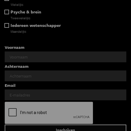
Wekelijks
Psyche & brein
Tweewekelijks
Iedereen wetenschapper
Maandelijks
Voornaam
Achternaam
Email