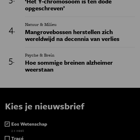
‘Het Y-chromosoom is ten dode
opgeschreven’
Natuur & Milieu
Mangrovebossen herstellen zich
wereldwijd na decennia van verlies
Psyche & Brein
Hoe sommige breinen alzheimer
weerstaan
Kies je nieuwsbrief
Eos Wetenschap
2 x week
Tracé