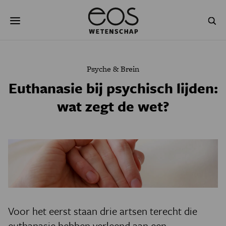
Overslaan
Zoeken
en
naar
de
inhoud
gaan
NATUUR & MILIEU
TECHNOLOGIE
Psyche & Brein
GEZONDHEID
RUIMTE
Euthanasie bij psychisch lijden:
wat zegt de wet?
NATUURWETENSCHAPPEN
GESCHIEDENIS
PSYCHE & BREIN
BLOGS
PODCAST
AGENDA
JONGE UITDAGERS
Voor het eerst staan drie artsen terecht die
euthanasie hebben verleend aan een