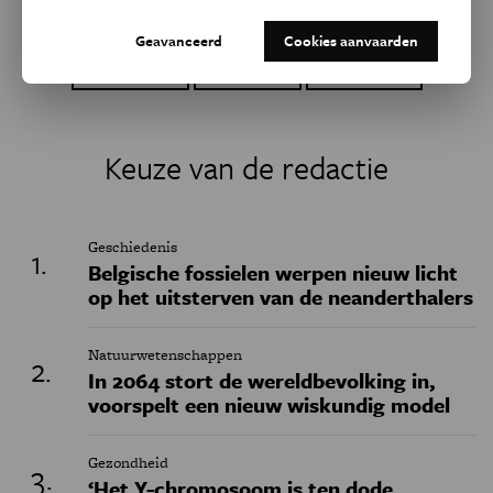
Dit artikel delen op:
Geavanceerd
Cookies aanvaarden
Facebook
Twitter
Linkedin
Keuze van de redactie
Geschiedenis
Belgische fossielen werpen nieuw licht
op het uitsterven van de neanderthalers
Natuurwetenschappen
In 2064 stort de wereldbevolking in,
voorspelt een nieuw wiskundig model
Gezondheid
‘Het Y-chromosoom is ten dode