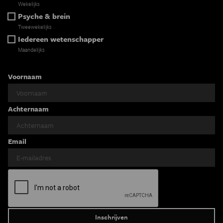
Wekelijks
Psyche & brein
Tweewekelijks
Iedereen wetenschapper
Maandelijks
Voornaam
Achternaam
Email