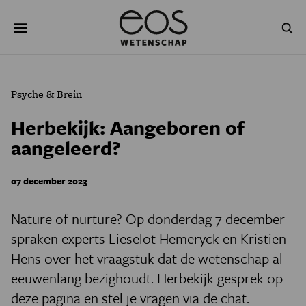
Overslaan
Zoeken
en
naar
de
inhoud
gaan
NATUUR & MILIEU
TECHNOLOGIE
Psyche & Brein
GEZONDHEID
RUIMTE
Herbekijk: Aangeboren of
aangeleerd?
NATUURWETENSCHAPPEN
GESCHIEDENIS
PSYCHE & BREIN
BLOGS
07 december 2023
PODCAST
AGENDA
Nature of nurture? Op donderdag 7 december
spraken experts Lieselot Hemeryck en Kristien
JONGE UITDAGERS
Hens over het vraagstuk dat de wetenschap al
eeuwenlang bezighoudt. Herbekijk gesprek op
deze pagina en stel je vragen via de chat.