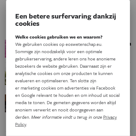
Een betere surfervaring dankzij
cookies
Trending
Welke cookies gebruiken we en waarom?
Een bakkerij op 400 miljoen
Ruimte
We gebruiken cookies op eoswetenschap.eu.
kilometer van de aarde
Sommige zijn noodzakelijk voor een optimale
gebruikerservaring, andere leren ons hoe anonieme
bezoekers de website gebruiken. Daarnaast zijn er
Waar zijn
Podcast
Natuur & Milieu
analytische cookies om onze producten te kunnen
insecten in de winter?
evalueren en optimaliseren. Ten slotte zijn
er marketing cookies om advertenties via Facebook
en Google relevant te houden en om inhoud uit social
Waarom we tinnitus
Psyche & Brein
media te tonen. De gemeten gegevens worden altijd
in de hersenen moeten zoeken
anoniem verwerkt en nooit doorgegeven aan
derden.
Meer informatie vindt u terug in onze
Privacy
Policy
.