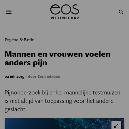
Overslaan
Zoeken
en
naar
de
inhoud
gaan
NATUUR & MILIEU
TECHNOLOGIE
Psyche & Brein
GEZONDHEID
RUIMTE
Mannen en vrouwen voelen
anders pijn
NATUURWETENSCHAPPEN
GESCHIEDENIS
PSYCHE & BREIN
BLOGS
-
02 juli 2015
door Eos-redactie
PODCAST
AGENDA
Pijnonderzoek bij enkel mannelijke testmuizen
is niet altijd van toepassing voor het andere
JONGE UITDAGERS
geslacht.