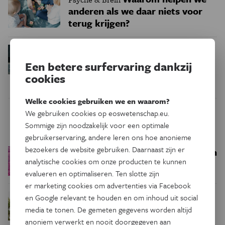
anderen als we daar niets voor
terug krijgen?
Nu in Psyche&Brein
Psyche & Brein
Iedereen een wasbordje?
Een betere surfervaring dankzij
cookies
Welke cookies gebruiken we en waarom?
We gebruiken cookies op eoswetenschap.eu.
Trending
Sommige zijn noodzakelijk voor een optimale
gebruikerservaring, andere leren ons hoe anonieme
bezoekers de website gebruiken. Daarnaast zijn er
Een bakkerij op 400 miljoen
Ruimte
analytische cookies om onze producten te kunnen
kilometer van de aarde
evalueren en optimaliseren. Ten slotte zijn
er marketing cookies om advertenties via Facebook
Waar zijn
en Google relevant te houden en om inhoud uit social
Podcast
Natuur & Milieu
media te tonen. De gemeten gegevens worden altijd
insecten in de winter?
anoniem verwerkt en nooit doorgegeven aan