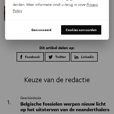
derden.
Meer informatie vindt u terug in onze
Privacy
Waarom we tinnitus
Psyche & Brein
Policy
.
in de hersenen moeten zoeken
Geavanceerd
Cookies aanvaarden
Dit artikel delen op:
Facebook
Twitter
Linkedin
Keuze van de redactie
Geschiedenis
Belgische fossielen werpen nieuw licht
op het uitsterven van de neanderthalers