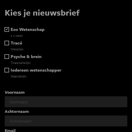
Kies je nieuwsbrief
Eos Wetenschap
2 x week
Tracé
Wekelijks
Psyche & brein
Tweewekelijks
Iedereen wetenschapper
Maandelijks
Voornaam
Achternaam
Email