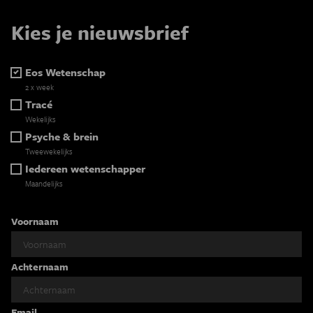
Kies je nieuwsbrief
Eos Wetenschap
2 x week
Tracé
Wekelijks
Psyche & brein
Tweewekelijks
Iedereen wetenschapper
Maandelijks
Voornaam
Achternaam
Email