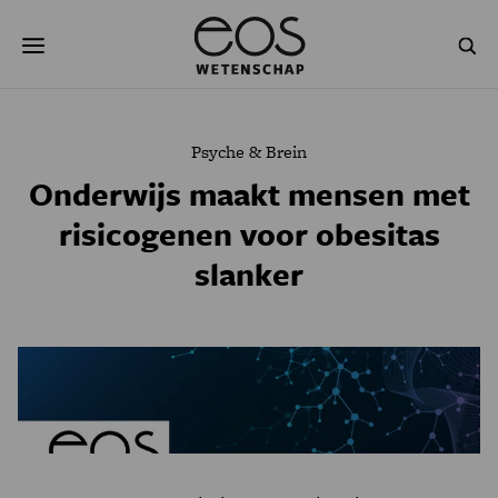
Overslaan
Zoeken
en
naar
de
inhoud
gaan
NATUUR & MILIEU
TECHNOLOGIE
Psyche & Brein
GEZONDHEID
RUIMTE
Onderwijs maakt mensen met
risicogenen voor obesitas
NATUURWETENSCHAPPEN
GESCHIEDENIS
slanker
PSYCHE & BREIN
BLOGS
PODCAST
AGENDA
JONGE UITDAGERS