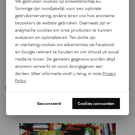
We gebruiken cookies op eoswetenschap.eu.
Sommige zijn noodzakelijk voor een optimale
gebruikerservaring, andere leren ons hoe anonieme
bezoekers de website gebruiken. Daarnaast zijn er
Gezondheid
analytische cookies om onze producten te kunnen
De meeste mensen stoppen na
evalueren en optimaliseren. Ten slotte zijn
twee jaar met Ozempic. Wat
er marketing cookies om advertenties via Facebook
gebeurt er dan met je gewicht
en Google relevant te houden en om inhoud uit social
en gezondheid?
media te tonen. De gemeten gegevens worden altijd
anoniem verwerkt en nooit doorgegeven aan
Obesitasmedicijnen zoals Ozempic zijn ontwikkeld als
derden.
Meer informatie vindt u terug in onze
Privacy
levenslange behandelingen. Een nieuwe studie heeft in
Policy
.
kaart gebracht dat de meeste mensen het medicijn na twee
jaar niet meer gebruiken. Welke impact heeft dat?
Geavanceerd
Cookies aanvaarden
Door
Lori Youmshajekian