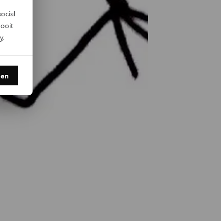
ocial
ooit
y
.
den