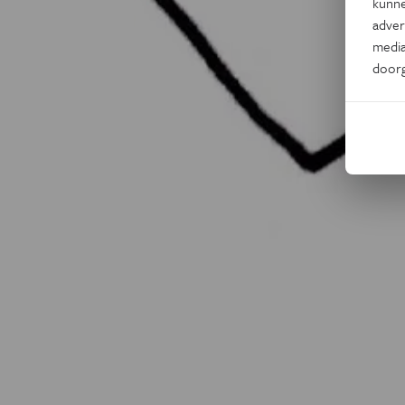
kunne
adver
media
door