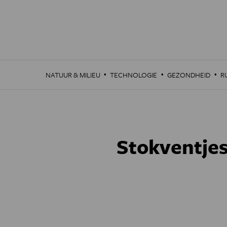
Overslaan
en
naar
de
inhoud
gaan
·
·
·
NATUUR & MILIEU
TECHNOLOGIE
GEZONDHEID
R
Stokventjes