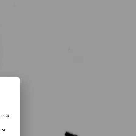
or een
 te