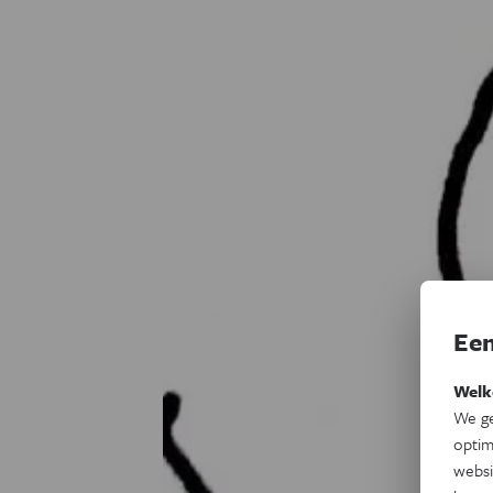
Een
Welk
We ge
optim
websi