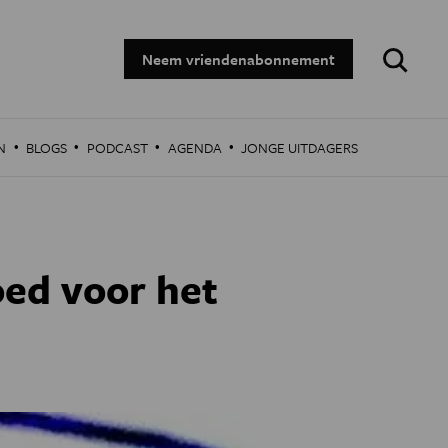
Zoeken:
Neem vriendenabonnement
·
·
·
·
N
BLOGS
PODCAST
AGENDA
JONGE UITDAGERS
oed voor het