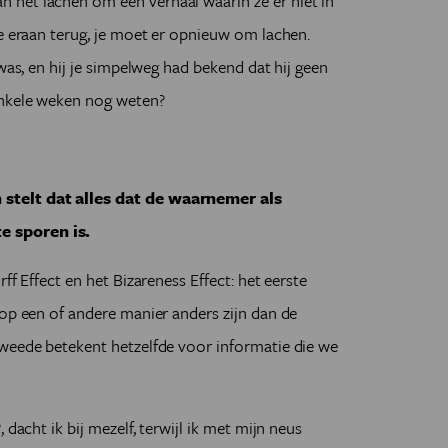
het lachen om een verhaal waarin ze er niet in
je eraan terug, je moet er opnieuw om lachen.
 was, en hij je simpelweg had bekend dat hij geen
enkele weken nog weten?
stelt dat alles dat de waarnemer als
e sporen is.
ff Effect en het Bizareness Effect: het eerste
 op een of andere manier anders zijn dan de
tweede betekent hetzelfde voor informatie die we
 dacht ik bij mezelf, terwijl ik met mijn neus