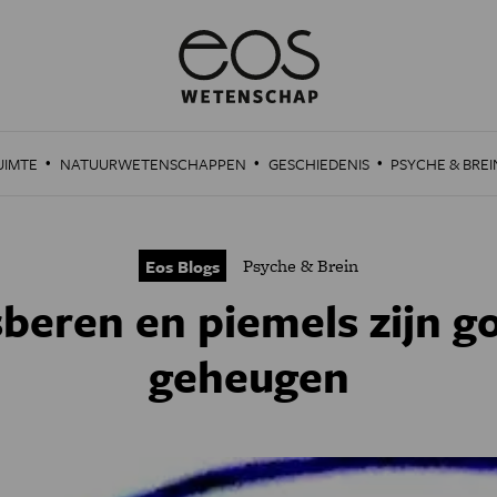
·
·
·
UIMTE
NATUURWETENSCHAPPEN
GESCHIEDENIS
PSYCHE & BREI
Psyche & Brein
Eos Blogs
beren en piemels zijn g
geheugen