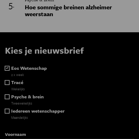
Hoe sommige breinen alzheimer
weerstaan
Kies je nieuwsbrief
Eos Wetenschap
2 x week
Tracé
Wekelijks
Psyche & brein
Tweewekelijks
Iedereen wetenschapper
Maandelijks
Voornaam