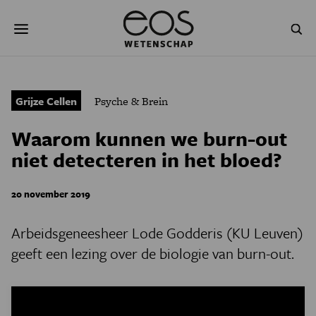
Overslaan
Zoeken
en
naar
de
inhoud
gaan
NATUUR & MILIEU
TECHNOLOGIE
Grijze Cellen
Psyche & Brein
GEZONDHEID
RUIMTE
Waarom kunnen we burn-out
NATUURWETENSCHAPPEN
GESCHIEDENIS
niet detecteren in het bloed?
PSYCHE & BREIN
BLOGS
20 november 2019
PODCAST
AGENDA
Arbeidsgeneesheer Lode Godderis (KU Leuven)
geeft een lezing over de biologie van burn-out.
JONGE UITDAGERS