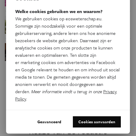
Welke cookies gebruiken we en waarom?
We gebruiken cookies op eoswetenschap.eu.
Waar zijn
Podcast
Natuur & Milieu
Sommige zijn noodzakelijk voor een optimale
insecten in de winter?
gebruikerservaring, andere leren ons hoe anonieme
bezoekers de website gebruiken. Daarnaast zijn er
Waarom we tinnitus
Psyche & Brein
analytische cookies om onze producten te kunnen
in de hersenen moeten zoeken
evalueren en optimaliseren. Ten slotte zijn
er marketing cookies om advertenties via Facebook
en Google relevant te houden en om inhoud uit social
media te tonen. De gemeten gegevens worden altijd
anoniem verwerkt en nooit doorgegeven aan
derden.
Meer informatie vindt u terug in onze
Privacy
Dit artikel delen op:
Policy
.
Facebook
Twitter
Linkedin
Geavanceerd
Cookies aanvaarden
Keuze van de redactie