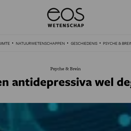
·
·
·
UIMTE
NATUURWETENSCHAPPEN
GESCHIEDENIS
PSYCHE & BREI
Psyche & Brein
n antidepressiva wel deg