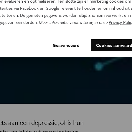
n evalueren en optimaliseren. Ten slotte zijn er marketing cookies om
tenties via Facebook en Google relevant te houden en om inhoud uit s
 te tonen. De gemeten gegevens worden altijd anoniem verwerkt en n
gegeven aan derden.
Meer informatie vindt u terug in onze
Privacy Polic
Geavanceerd
Cookies aanvaar
iets aan een depressie, of is hun
t, zo blijkt uit grootschalig