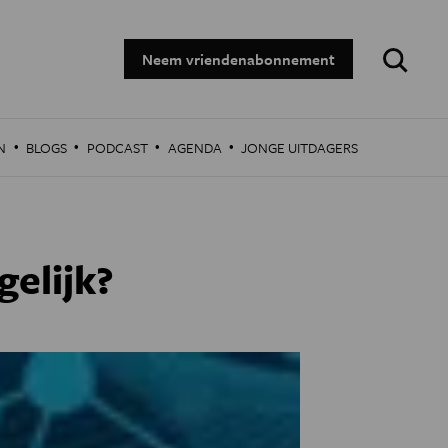
Zoeken:
Neem vriendenabonnement
·
·
·
·
N
BLOGS
PODCAST
AGENDA
JONGE UITDAGERS
elijk?