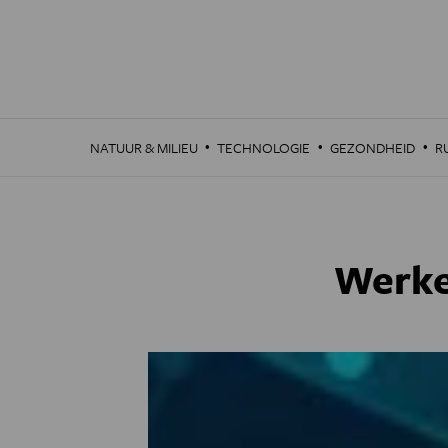
Overslaan
en
naar
de
inhoud
gaan
·
·
·
NATUUR & MILIEU
TECHNOLOGIE
GEZONDHEID
R
Werke