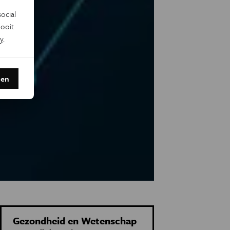
ocial
ooit
y
.
den
Gezondheid en Wetenschap