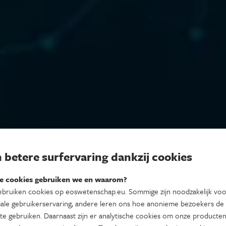
 betere surfervaring dankzij cookies
e cookies gebruiken we en waarom?
bruiken cookies op eoswetenschap.eu. Sommige zijn noodzakelijk vo
ale gebruikerservaring, andere leren ons hoe anonieme bezoekers de
te gebruiken. Daarnaast zijn er analytische cookies om onze producten