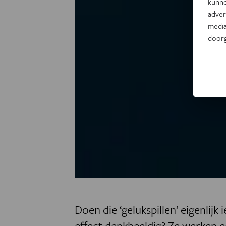
kunne
adver
media
door
Doen die ‘gelukspillen’ eigenlijk 
effect denkbeeldig? Ze werken ech