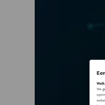
Een
Welk
We ge
optim
websi