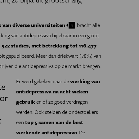
 van diverse universiteiten
bracht alle
1
ing van antidepressiva bij elkaar in een groot
m
522 studies, met betrekking tot 116.477
oit gepubliceerd. Meer dan driekwart (78%) van
ijven die antidepressiva op de markt brengen.
Er werd gekeken naar de
werking van
te
antidepressiva na acht weken
or
gebruik
en of ze goed verdragen
werden. Ook stelden de onderzoekers
t
een
top 5 samen van de best
werkende antidepressiva
. De