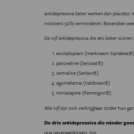
antidepressiva beter werken dan placebo:
minstens 50% verminderen. Bovendien wer
De vijf antidepressiva die iets beter scoren z
escitalopram (merknaam Sipralexa®
paroxetine (Seroxat®)
sertraline (Serlain®)
agomelatine (Valdoxan®)
mirtazapine (Remergon®).
Alle vijf zijn ook verkrijgbaar onder hun g
De drie antidepressiva die minder goe
qua nevenwerkingen, zijn: