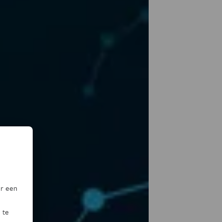
or een
 te