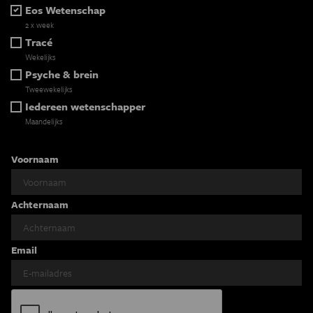
Eos Wetenschap
2 x week
Tracé
Wekelijks
Psyche & brein
Tweewekelijks
Iedereen wetenschapper
Maandelijks
Voornaam
Achternaam
Email