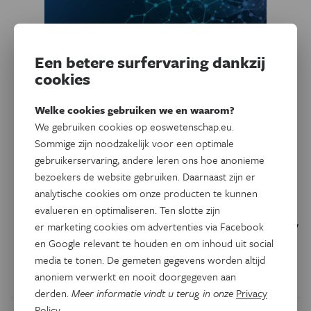
Een betere surfervaring dankzij
cookies
Welke cookies gebruiken we en waarom?
We gebruiken cookies op eoswetenschap.eu.
Sommige zijn noodzakelijk voor een optimale
Ruimte
gebruikerservaring, andere leren ons hoe anonieme
Nieuwe telescoop kan
bezoekers de website gebruiken. Daarnaast zijn er
buitenaards leven ontdekken
analytische cookies om onze producten te kunnen
evalueren en optimaliseren. Ten slotte zijn
Nederlandse sterrenkundigen laten zien dat met een nieuw
er marketing cookies om advertenties via Facebook
type telescoop mogelijk al in de komende 25 jaar
en Google relevant te houden en om inhoud uit social
aanwijzingen voor buitenaards leven gevonden kunnen
media te tonen. De gemeten gegevens worden altijd
worden.
anoniem verwerkt en nooit doorgegeven aan
derden.
Meer informatie vindt u terug in onze
Privacy
Policy
.