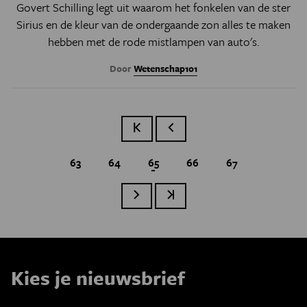
Govert Schilling legt uit waarom het fonkelen van de ster
Sirius en de kleur van de ondergaande zon alles te maken
hebben met de rode mistlampen van auto's.
Door
Wetenschap101
Eerste pagina
Vorige pagina
Page
63
Page
64
Huidige pagina
65
Page
66
Page
67
Paginatie
Volgende pagina
Laatste pagina
Kies je nieuwsbrief