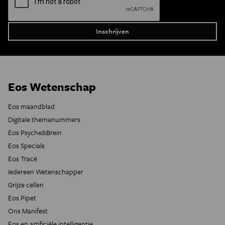
Eos Wetenschap
Eos maandblad
Digitale themanummers
Eos Psyche&Brein
Eos Specials
Eos Tracé
Iedereen Wetenschapper
Grijze cellen
Eos Pipet
Ons Manifest
Eos en artificiële intelligentie