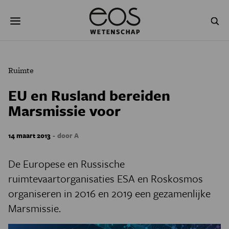
Overslaan
Zoeken
en
naar
de
inhoud
gaan
NATUUR & MILIEU
TECHNOLOGIE
Ruimte
GEZONDHEID
RUIMTE
EU en Rusland bereiden
Marsmissie voor
NATUURWETENSCHAPPEN
GESCHIEDENIS
PSYCHE & BREIN
BLOGS
-
14 maart 2013
door A
PODCAST
AGENDA
De Europese en Russische
ruimtevaartorganisaties ESA en Roskosmos
JONGE UITDAGERS
organiseren in 2016 en 2019 een gezamenlijke
Marsmissie.