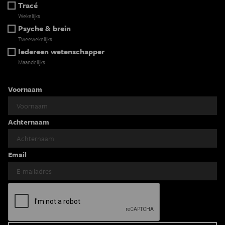
Tracé
Wekelijks
Psyche & brein
Tweewekelijks
Iedereen wetenschapper
Maandelijks
Voornaam
Achternaam
Email