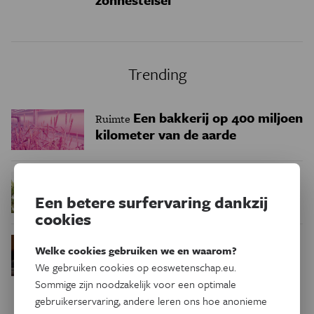
Trending
Een bakkerij op 400 miljoen
Ruimte
kilometer van de aarde
Waar zijn
Podcast
Natuur & Milieu
insecten in de winter?
Een betere surfervaring dankzij
cookies
Waarom we tinnitus
Psyche & Brein
Welke cookies gebruiken we en waarom?
in de hersenen moeten zoeken
We gebruiken cookies op eoswetenschap.eu.
Sommige zijn noodzakelijk voor een optimale
gebruikerservaring, andere leren ons hoe anonieme