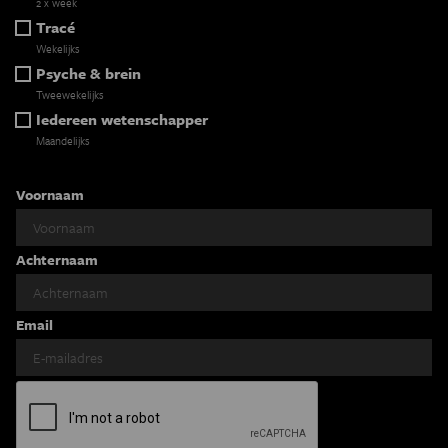
2 x week
Tracé
Wekelijks
Psyche & brein
Tweewekelijks
Iedereen wetenschapper
Maandelijks
Voornaam
Achternaam
Email