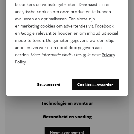
bezoekers de website gebruiken. Daarnaast zijn er
analytische cookies om onze producten te kunnen
evalueren en optimaliseren. Ten slotte zijn
er marketing cookies om advertenties via Facebook
Vanaf €48
en Google relevant te houden en om inhoud uit social
Eos Wetenschap
media te tonen. De gemeten gegevens worden altijd
anoniem verwerkt en nooit doorgegeven aan
Jouw maandelijkse dosis erg toegankelijke wetenschap en
derden.
Meer informatie vindt u terug in onze
Privacy
technologie. Naast lokaal en internationaal
Policy
.
wetenschapsnieuws vind je in
Eos
ook achtergrond,
diepgang en duiding waarmee je zowel de wereld als jouw
persoonlijke leven beter kan begrijpen.
Geavanceerd
Cookies aanvaarden
Achtergrond en kennis
Technologie en avontuur
Gezondheid en voeding
Neem abonnement