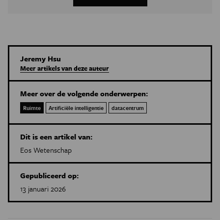
Jeremy Hsu
Meer artikels van deze auteur
Meer over de volgende onderwerpen:
Ruimte
Artificiële intelligentie
datacentrum
Dit is een artikel van:
Eos Wetenschap
Gepubliceerd op:
13 januari 2026