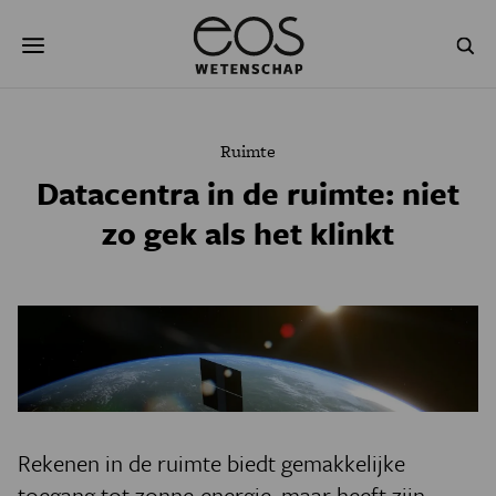
Overslaan
Zoeken
en
naar
de
inhoud
gaan
NATUUR & MILIEU
TECHNOLOGIE
Ruimte
GEZONDHEID
RUIMTE
Datacentra in de ruimte: niet
zo gek als het klinkt
NATUURWETENSCHAPPEN
GESCHIEDENIS
PSYCHE & BREIN
BLOGS
PODCAST
AGENDA
JONGE UITDAGERS
Rekenen in de ruimte biedt gemakkelijke
toegang tot zonne-energie, maar heeft zijn