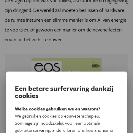
de vragen op het vlak van milieu, astronomie en regelgeving
zijn dringend. De wereld zal moeten beslissen of hardware
de ruimte insturen een slimme manier is om AI van energie
te voorzien, of gewoon een manier om de neveneffecten
ervan uit het zicht te duwen.
Een betere surfervaring dankzij
cookies
Welke cookies gebruiken we en waarom?
We gebruiken cookies op eoswetenschap.eu.
Sommige zijn noodzakelijk voor een optimale
gebruikerservaring, andere leren ons hoe anonieme