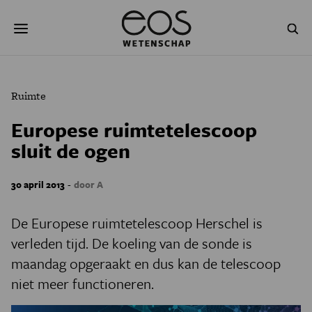
Overslaan
Zoeken
en
naar
de
inhoud
gaan
NATUUR & MILIEU
TECHNOLOGIE
Ruimte
GEZONDHEID
RUIMTE
Europese ruimtetelescoop
sluit de ogen
NATUURWETENSCHAPPEN
GESCHIEDENIS
PSYCHE & BREIN
BLOGS
-
30 april 2013
door A
PODCAST
AGENDA
De Europese ruimtetelescoop Herschel is
verleden tijd. De koeling van de sonde is
JONGE UITDAGERS
maandag opgeraakt en dus kan de telescoop
niet meer functioneren.