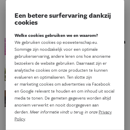
Een betere surfervaring dankzij
cookies
Trending
Welke cookies gebruiken we en waarom?
Een bakkerij op 400 miljoen
Ruimte
We gebruiken cookies op eoswetenschap.eu.
kilometer van de aarde
Sommige zijn noodzakelijk voor een optimale
gebruikerservaring, andere leren ons hoe anonieme
bezoekers de website gebruiken. Daarnaast zijn er
Waar zijn
Podcast
Natuur & Milieu
analytische cookies om onze producten te kunnen
insecten in de winter?
evalueren en optimaliseren. Ten slotte zijn
er marketing cookies om advertenties via Facebook
en Google relevant te houden en om inhoud uit social
Waarom we tinnitus
Psyche & Brein
media te tonen. De gemeten gegevens worden altijd
in de hersenen moeten zoeken
anoniem verwerkt en nooit doorgegeven aan
derden.
Meer informatie vindt u terug in onze
Privacy
Policy
.