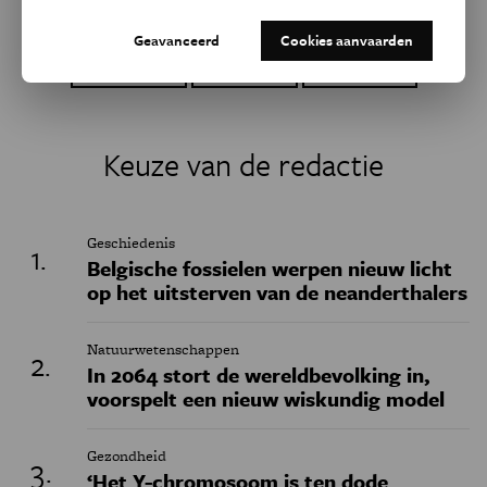
Dit artikel delen op:
Geavanceerd
Cookies aanvaarden
Facebook
Twitter
Linkedin
Keuze van de redactie
Geschiedenis
Belgische fossielen werpen nieuw licht
op het uitsterven van de neanderthalers
Natuurwetenschappen
In 2064 stort de wereldbevolking in,
voorspelt een nieuw wiskundig model
Gezondheid
‘Het Y-chromosoom is ten dode