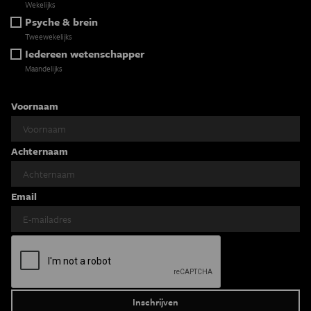
Wekelijks
Psyche & brein
Tweewekelijks
Iedereen wetenschapper
Maandelijks
Voornaam
Achternaam
Email