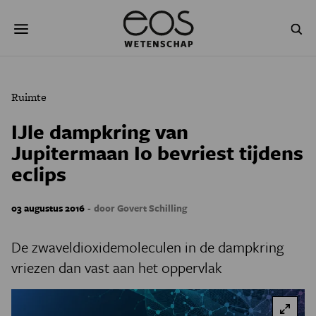
Overslaan
Zoeken
en
naar
de
inhoud
gaan
NATUUR & MILIEU
TECHNOLOGIE
Ruimte
GEZONDHEID
RUIMTE
IJle dampkring van
Jupitermaan Io bevriest tijdens
NATUURWETENSCHAPPEN
GESCHIEDENIS
eclips
PSYCHE & BREIN
BLOGS
-
03 augustus 2016
door Govert Schilling
PODCAST
AGENDA
De zwaveldioxidemoleculen in de dampkring
JONGE UITDAGERS
vriezen dan vast aan het oppervlak