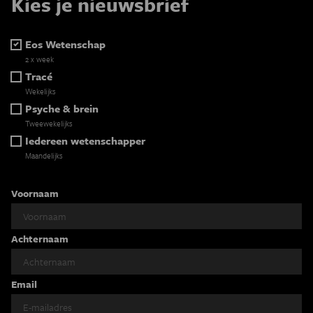
Kies je nieuwsbrief
Eos Wetenschap
2 x week
Tracé
Wekelijks
Psyche & brein
Tweewekelijks
Iedereen wetenschapper
Maandelijks
Voornaam
Achternaam
Email