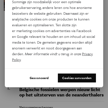
Psyche & Brein
Sommige zijn noodzakelijk voor een optimale
in de hersenen moeten zoeken
gebruikerservaring, andere leren ons hoe anonieme
bezoekers de website gebruiken. Daarnaast zijn er
analytische cookies om onze producten te kunnen
evalueren en optimaliseren. Ten slotte zijn
er marketing cookies om advertenties via Facebook
Dit artikel delen op:
en Google relevant te houden en om inhoud uit social
media te tonen. De gemeten gegevens worden altijd
Facebook
Twitter
Linkedin
anoniem verwerkt en nooit doorgegeven aan
derden.
Meer informatie vindt u terug in onze
Privacy
Policy
.
Keuze van de redactie
Geavanceerd
Cookies aanvaarden
Geschiedenis
Belgische fossielen werpen nieuw licht
op het uitsterven van de neanderthalers
Natuurwetenschappen