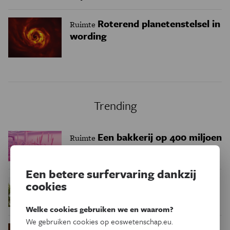
Roterend planetenstelsel in
Ruimte
wording
Trending
Een bakkerij op 400 miljoen
Ruimte
kilometer van de aarde
Een betere surfervaring dankzij
Waar zijn
cookies
Podcast
Natuur & Milieu
insecten in de winter?
Welke cookies gebruiken we en waarom?
We gebruiken cookies op eoswetenschap.eu.
Waarom we tinnitus