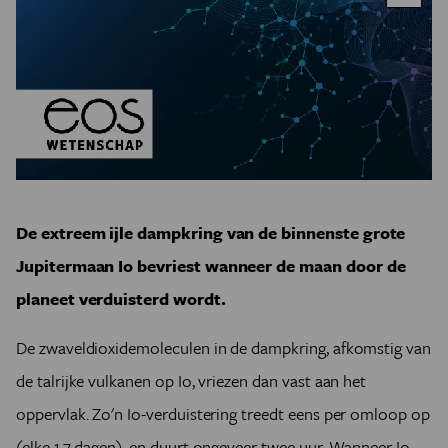
De extreem ijle dampkring van de binnenste grote
Jupitermaan Io bevriest wanneer de maan door de
planeet verduisterd wordt.
De zwaveldioxidemoleculen in de dampkring, afkomstig van
de talrijke vulkanen op Io, vriezen dan vast aan het
oppervlak. Zo'n Io-verduistering treedt eens per omloop op
(elke 1,7 dagen), en duurt ongeveer twee uur. Wanneer Io