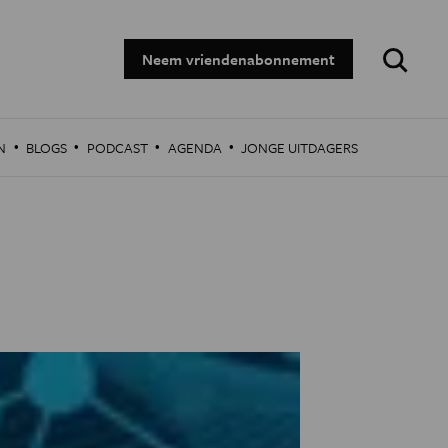
Zoeken:
Neem vriendenabonnement
·
·
·
·
N
BLOGS
PODCAST
AGENDA
JONGE UITDAGERS