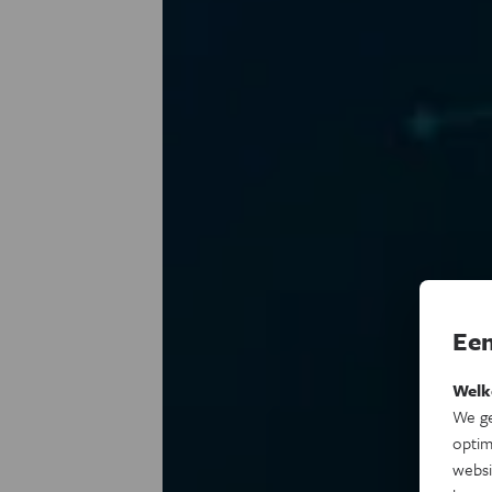
Een
Welk
We ge
optim
websi