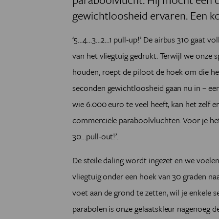
gewichtloosheid ervaren. Een kor
‘5…4…3…2…1 pull-up!’ De airbus 310 gaat v
van het vliegtuig gedrukt. Terwijl we onze
houden, roept de piloot de hoek om die het
seconden gewichtloosheid gaan nu in – een 
wie 6.000 euro te veel heeft, kan het zelf
commerciële paraboolvluchten. Voor je het
30…pull-out!’.
De steile daling wordt ingezet en we voelen
vliegtuig onder een hoek van 30 graden na
voet aan de grond te zetten, wil je enkele
parabolen is onze gelaatskleur nagenoeg dez