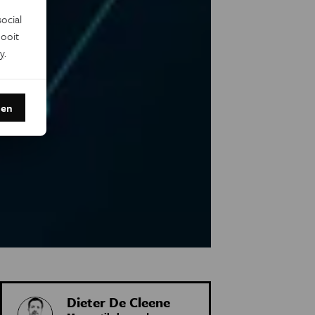
ocial
ooit
y
.
den
Dieter De Cleene