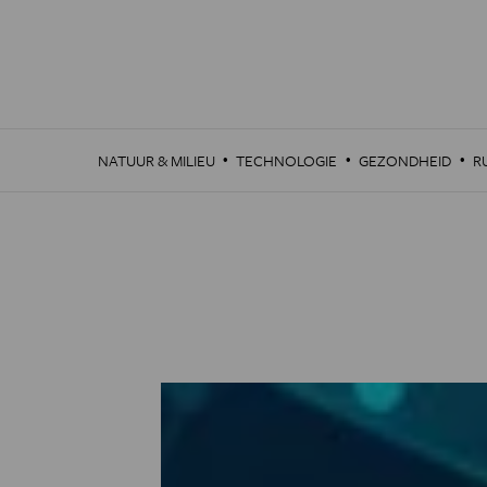
Overslaan
en
naar
de
inhoud
gaan
·
·
·
NATUUR & MILIEU
TECHNOLOGIE
GEZONDHEID
R