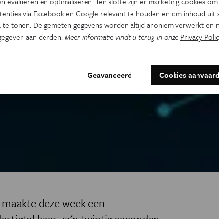
n evalueren en optimaliseren. Ten slotte zijn er marketing cookies om
tenties via Facebook en Google relevant te houden en om inhoud uit s
 te tonen. De gemeten gegevens worden altijd anoniem verwerkt en n
gegeven aan derden.
Meer informatie vindt u terug in onze
Privacy Polic
Geavanceerd
Cookies aanvaar
e maakte deze week een
ertigtal keer zo'n twintig seconden