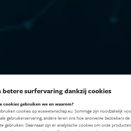
 betere surfervaring dankzij cookies
e cookies gebruiken we en waarom?
bruiken cookies op eoswetenschap.eu. Sommige zijn noodzakelijk vo
ale gebruikerservaring, andere leren ons hoe anonieme bezoekers de
te gebruiken. Daarnaast zijn er analytische cookies om onze producten