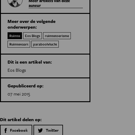
Meer artikels van deze
auteur
Meer over de volgende
onderwerpen:
Ruimte
Eos Blogs
ruimtetoerisme
Ruimtevaart
paraboolvlucht
Dit is een artikel van:
Eos Blogs
Gepubliceerd op:
07 mei 2015
Dit artikel delen op:
Facebook
Twitter