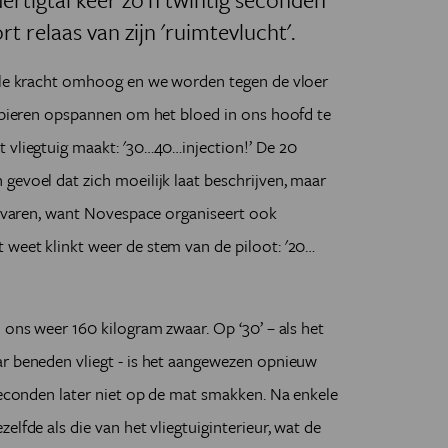
t relaas van zijn 'ruimtevlucht'.
olle kracht omhoog en we worden tegen de vloer
 spieren opspannen om het bloed in ons hoofd te
 vliegtuig maakt: '30…40…injection!’ De 20
gevoel dat zich moeilijk laat beschrijven, maar
 ervaren, want Novespace organiseert ook
 weet klinkt weer de stem van de piloot: '20…
 ons weer 160 kilogram zwaar. Op ‘30’ – als het
ar beneden vliegt - is het aangewezen opnieuw
 seconden later niet op de mat smakken. Na enkele
elfde als die van het vliegtuiginterieur, wat de