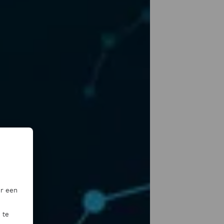
or een
 te