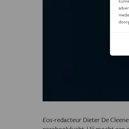
kunne
adver
media
door
Eos
-redacteur Dieter De Cleen
paraboolvlucht. Hij mocht een d