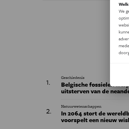
Welk
We ge
optim
websi
kunne
adver
media
door
Geschiedenis
Belgische fossielen werp
uitsterven van de neand
Natuurwetenschappen
In 2064 stort de wereldb
voorspelt een nieuw wi