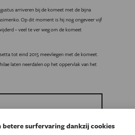
augustus arriveren bij de komeet met de bijna
imenko. Op dit moment is hij nog ongeveer vijf
wijderd – veel te ver weg om de komeet
etta tot eind 2015 meevliegen met de komeet.
Philae laten neerdalen op het oppervlak van het
 betere surfervaring dankzij cookies