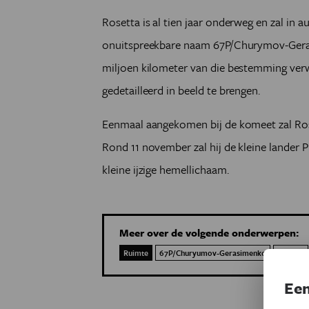
Rosetta is al tien jaar onderweg en zal in 
onuitspreekbare naam 67P/Churymov-Geras
miljoen kilometer van die bestemming ver
gedetailleerd in beeld te brengen.
Eenmaal aangekomen bij de komeet zal Ros
Rond 11 november zal hij de kleine lander 
kleine ijzige hemellichaam.
Meer over de volgende onderwerpen:
Ruimte
67P/Churyumov-Gerasimenko
Rosetta
Een