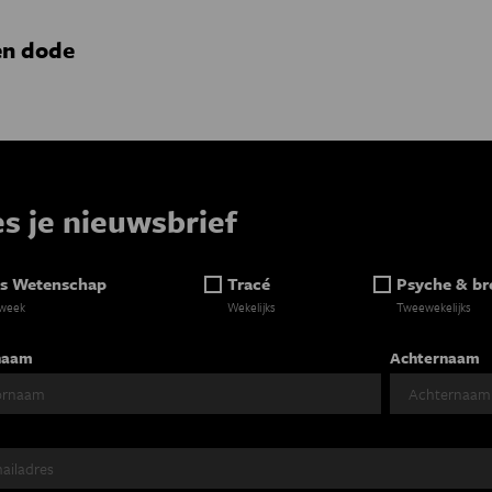
en dode
es je nieuwsbrief
s Wetenschap
Tracé
Psyche & br
 week
Wekelijks
Tweewekelijks
naam
Achternaam