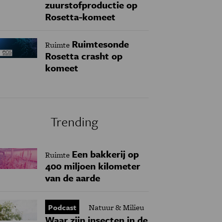
zuurstofproductie op
Rosetta-komeet
Ruimtesonde
Ruimte
Rosetta crasht op
komeet
Trending
Een bakkerij op
Ruimte
400 miljoen kilometer
van de aarde
Podcast
Natuur & Milieu
Waar zijn insecten in de