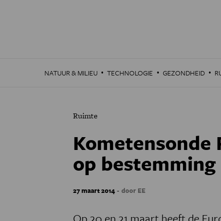
Overslaan
en
naar
de
inhoud
gaan
·
·
·
NATUUR & MILIEU
TECHNOLOGIE
GEZONDHEID
R
Ruimte
Kometensonde Ro
op bestemming
-
27 maart 2014
door EE
Op 20 en 21 maart heeft de Eur