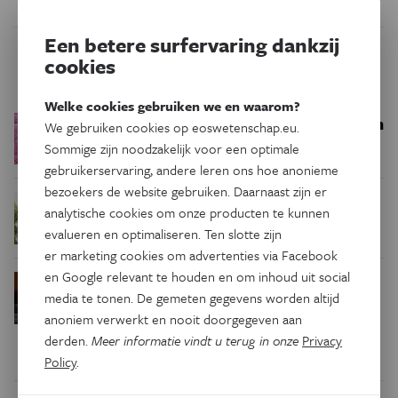
Een betere surfervaring dankzij
cookies
Trending
Welke cookies gebruiken we en waarom?
Een bakkerij op 400 miljoen
Ruimte
We gebruiken cookies op eoswetenschap.eu.
kilometer van de aarde
Sommige zijn noodzakelijk voor een optimale
gebruikerservaring, andere leren ons hoe anonieme
bezoekers de website gebruiken. Daarnaast zijn er
Waar zijn
Podcast
Natuur & Milieu
analytische cookies om onze producten te kunnen
insecten in de winter?
evalueren en optimaliseren. Ten slotte zijn
er marketing cookies om advertenties via Facebook
en Google relevant te houden en om inhoud uit social
Waarom we tinnitus
Psyche & Brein
media te tonen. De gemeten gegevens worden altijd
in de hersenen moeten zoeken
anoniem verwerkt en nooit doorgegeven aan
derden.
Meer informatie vindt u terug in onze
Privacy
Policy
.