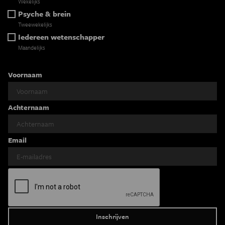
Wekelijks
Psyche & brein
Tweewekelijks
Iedereen wetenschapper
Maandelijks
Voornaam
Achternaam
Email