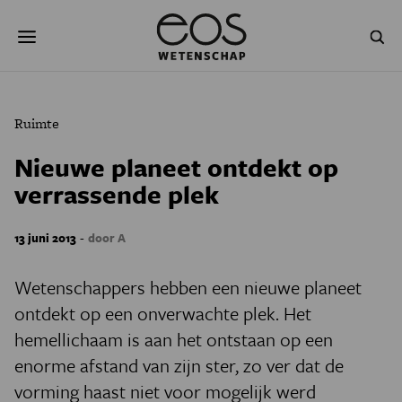
Overslaan
Zoeken
en
naar
de
inhoud
gaan
NATUUR & MILIEU
TECHNOLOGIE
Ruimte
GEZONDHEID
RUIMTE
Nieuwe planeet ontdekt op
verrassende plek
NATUURWETENSCHAPPEN
GESCHIEDENIS
PSYCHE & BREIN
BLOGS
-
13 juni 2013
door A
PODCAST
AGENDA
Wetenschappers hebben een nieuwe planeet
ontdekt op een onverwachte plek. Het
JONGE UITDAGERS
hemellichaam is aan het ontstaan op een
enorme afstand van zijn ster, zo ver dat de
vorming haast niet voor mogelijk werd