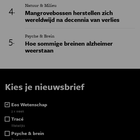
Natuur & Milieu
Mangrovebossen herstellen zich
wereldwijd na decennia van verlies
Psyche & Brein
Hoe sommige breinen alzheimer
weerstaan
Kies je nieuwsbrief
Eos Wetenschap
2 x week
Tracé
Wekelijks
Psyche & brein
Tweewekelijks