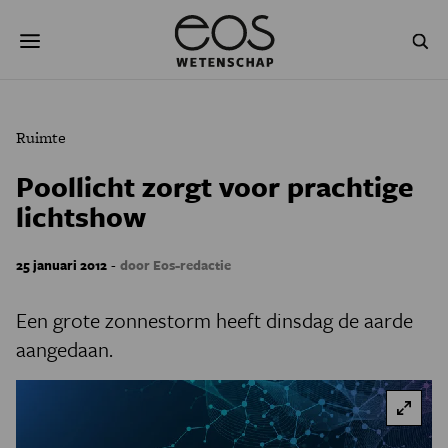
Overslaan
Zoeken
en
naar
de
inhoud
gaan
NATUUR & MILIEU
TECHNOLOGIE
Ruimte
GEZONDHEID
RUIMTE
Poollicht zorgt voor prachtige
lichtshow
NATUURWETENSCHAPPEN
GESCHIEDENIS
PSYCHE & BREIN
BLOGS
-
25 januari 2012
door Eos-redactie
PODCAST
AGENDA
Een grote zonnestorm heeft dinsdag de aarde
aangedaan.
JONGE UITDAGERS