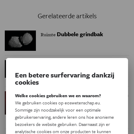
Gerelateerde artikels
Dubbele grindbak
Ruimte
De zonsverduistering is hét
Ruimte
moment voor wetenschappelijke
Een betere surfervaring dankzij
experimenten
cookies
Roterend planetenstelsel in
Ruimte
Welke cookies gebruiken we en waarom?
wording
We gebruiken cookies op eoswetenschap.eu.
Sommige zijn noodzakelijk voor een optimale
gebruikerservaring, andere leren ons hoe anonieme
bezoekers de website gebruiken. Daarnaast zijn er
analytische cookies om onze producten te kunnen