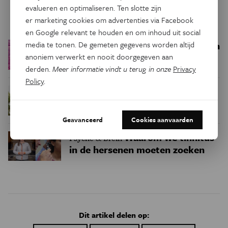
evalueren en optimaliseren. Ten slotte zijn
Trending
er marketing cookies om advertenties via Facebook
en Google relevant te houden en om inhoud uit social
media te tonen. De gemeten gegevens worden altijd
Een bakkerij op 400 miljoen
Ruimte
anoniem verwerkt en nooit doorgegeven aan
kilometer van de aarde
derden.
Meer informatie vindt u terug in onze
Privacy
Policy
.
Waar zijn
Podcast
Natuur & Milieu
insecten in de winter?
Geavanceerd
Cookies aanvaarden
Waarom we tinnitus
Psyche & Brein
in de hersenen moeten zoeken
Dit artikel delen op: