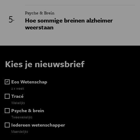
Psyche & Brein
Hoe sommige breinen alzheimer
weerstaan
Kies je nieuwsbrief
Eos Wetenschap
2 x week
Tracé
Wekelijks
Psyche & brein
Tweewekelijks
Iedereen wetenschapper
Maandelijks