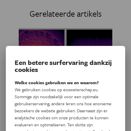
Gerelateerde artikels
Een betere surfervaring dankzij
cookies
Welke cookies gebruiken we en waarom?
We gebruiken cookies op eoswetenschap.eu.
Sommige zijn noodzakelijk voor een optimale
Ruimte
gebruikerservaring, andere leren ons hoe anonieme
AI creëert eerste simulatie van
bezoekers de website gebruiken. Daarnaast zijn er
de Melkweg met 100 miljard
analytische cookies om onze producten te kunnen
sterren
evalueren en optimaliseren. Ten slotte zijn