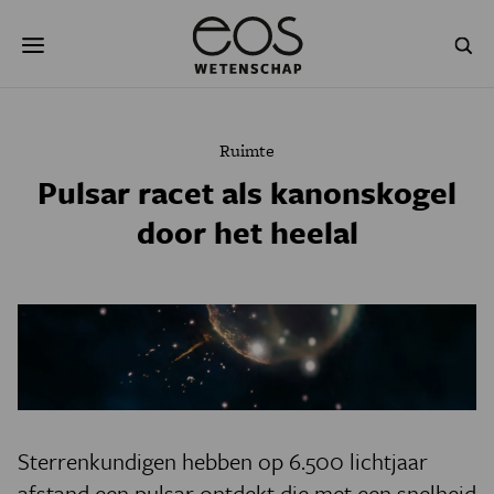
Overslaan
Zoeken
en
naar
de
inhoud
gaan
NATUUR & MILIEU
TECHNOLOGIE
Ruimte
GEZONDHEID
RUIMTE
Pulsar racet als kanonskogel
door het heelal
NATUURWETENSCHAPPEN
GESCHIEDENIS
PSYCHE & BREIN
BLOGS
PODCAST
AGENDA
JONGE UITDAGERS
Sterrenkundigen hebben op 6.500 lichtjaar
afstand een pulsar ontdekt die met een snelheid