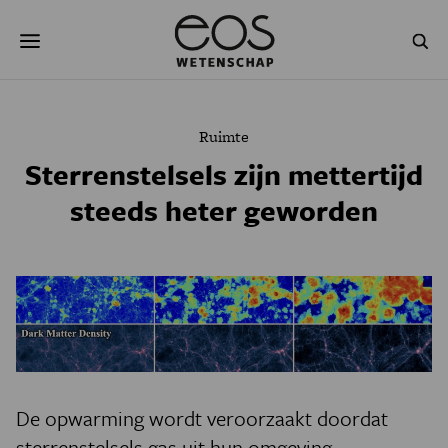
Overslaan
Zoeken
en
naar
de
inhoud
gaan
NATUUR & MILIEU
TECHNOLOGIE
Ruimte
GEZONDHEID
RUIMTE
Sterrenstelsels zijn mettertijd
steeds heter geworden
NATUURWETENSCHAPPEN
GESCHIEDENIS
PSYCHE & BREIN
BLOGS
PODCAST
AGENDA
JONGE UITDAGERS
De opwarming wordt veroorzaakt doordat
sterrenstelsels gas uit hun omgeving