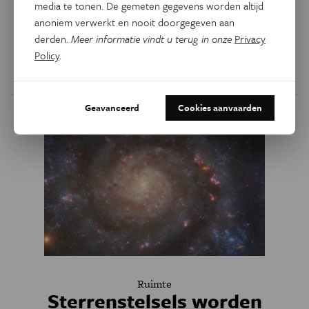
in
media te tonen. De gemeten gegevens worden altijd
anoniem verwerkt en nooit doorgegeven aan
Als dat zo doorgaat, blijft er geen gas meer over voor de
derden.
Meer informatie vindt u terug in onze
Privacy
geboorte van nieuwe sterren.
Policy
.
Door
Govert Schilling
Geavanceerd
Cookies aanvaarden
Ruimte
Sterrenstelsels worden