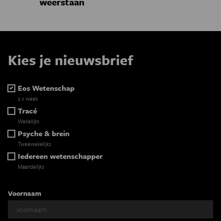
weerstaan
Kies je nieuwsbrief
Eos Wetenschap
2 x week
Tracé
Wekelijks
Psyche & brein
Tweewekelijks
Iedereen wetenschapper
Maandelijks
Voornaam