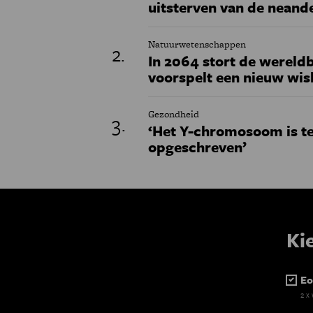
uitsterven van de neand
Natuurwetenschappen
In 2064 stort de wereldb
voorspelt een nieuw wi
Gezondheid
‘Het Y-chromosoom is t
opgeschreven’
Ki
Eo
2 x