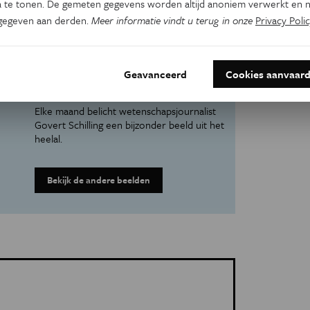
 te tonen. De gemeten gegevens worden altijd anoniem verwerkt en n
gegeven aan derden.
Meer informatie vindt u terug in onze
Privacy Polic
Kijk op de
Geavanceerd
Cookies aanvaar
kosmos
Elke maand belicht wetenschapsjournalist
Govert Schilling een bijzonder beeld uit het
heelal.
Bekijk de andere beelden