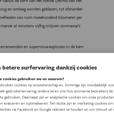
r vanuit de kern van het stelsel (rechts van het
hoog en omlaag worden geblazen, tot afstanden
 snelheden van ruim tweehonderd kilometer per
manier al minstens vijftig miljoen zonmassa’s
errenwinden en supernova-explosies in de kern
t voornamelijk uit waterstof – het
ekomst zal de stervormingsactiviteit in het
 betere surfervaring dankzij cookies
e cookies gebruiken we en waarom?
teinen zo gedetailleerd bestudeerd. In de
bruiken cookies op eoswetenschap.eu. Sommige zijn noodzakelijk vo
ale gebruikerservaring, andere leren ons hoe anonieme bezoekers de
eer sterrenstelsels zoals NGC 4383 onder de
te gebruiken. Daarnaast zijn er analytische cookies om onze producten
 22 april gepubliceerd in
Monthly Notices of the
n evalueren en optimaliseren. Ten slotte zijn er marketing cookies om
tenties via Facebook en Google relevant te houden en om inhoud uit s