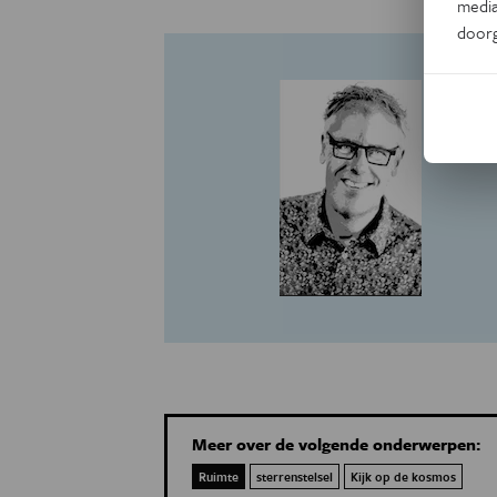
media
door
Meer over de volgende onderwerpen:
Ruimte
sterrenstelsel
Kijk op de kosmos