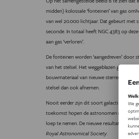
Op het samengestelde beeld is te zien dat e
midden) kolossale ‘fonteinen’ van gas om
van wel 20.000 lichtjaar. Dat gebeurt met
seconde. In totaal heeft NGC 4383 op deze 
aan gas ‘verloren’.
De fonteinen worden ‘aangedreven’ door st
van het stelsel. Het weggeblazen gas bestaa
bouwmateriaal van nieuwe sterren. In de to
Een
stelsel dan ook afnemen.
Welk
Nooit eerder zijn dit soort galactische fon
We ge
optim
toekomst hopen de astronomen nog veel m
websi
loep te nemen. De nieuwe resultaten zijn op
kunne
Royal Astronomical Society
.
adver