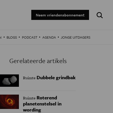
Zoeken:
Neem vriendenabonnement
·
·
·
·
N
BLOGS
PODCAST
AGENDA
JONGE UITDAGERS
Gerelateerde artikels
Dubbele grindbak
Ruimte
Roterend
Ruimte
planetenstelsel in
wording