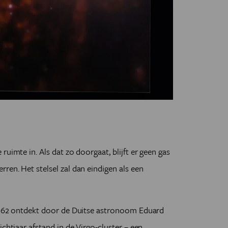
uimte in. Als dat zo doorgaat, blijft er geen gas
ren. Het stelsel zal dan eindigen als een
 1862 ontdekt door de Duitse astronoom Eduard
ichtjaar afstand in de Virgo-cluster – een