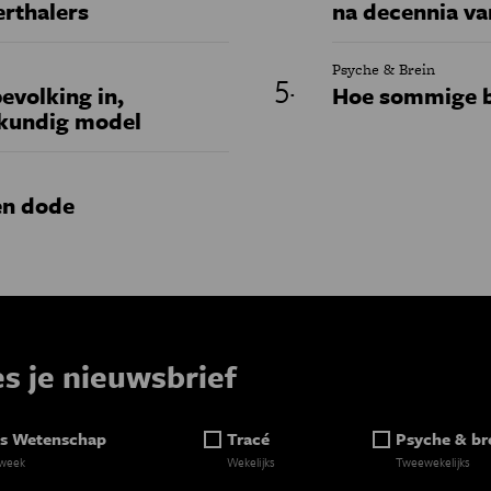
erthalers
na decennia va
Psyche & Brein
evolking in,
Hoe sommige b
skundig model
en dode
es je nieuwsbrief
s Wetenschap
Tracé
Psyche & br
 week
Wekelijks
Tweewekelijks