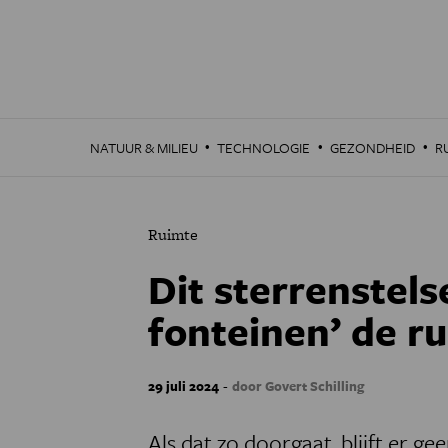
Overslaan
en
naar
de
inhoud
gaan
·
·
·
NATUUR & MILIEU
TECHNOLOGIE
GEZONDHEID
R
Ruimte
Dit sterrenstels
fonteinen’ de ru
-
29 juli 2024
door Govert Schilling
Als dat zo doorgaat, blijft er 