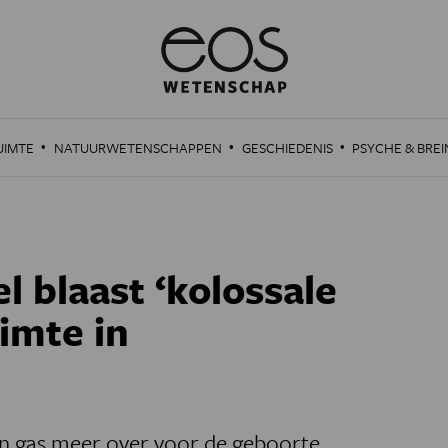
·
·
·
UIMTE
NATUURWETENSCHAPPEN
GESCHIEDENIS
PSYCHE & BREI
el blaast ‘kolossale
imte in
geen gas meer over voor de geboorte