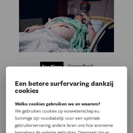
Gezondheid
Eos Blogs
Van ongepaste opmerkingen
tot een knip zonder
Een betere surfervaring dankzij
cookies
toestemming: geweld tijdens
de bevalling ontrafeld
Welke cookies gebruiken we en waarom?
We gebruiken cookies op eoswetenschap.eu.
De laatste jaren krijgt het thema van respectvolle zorg en
Sommige zijn noodzakelijk voor een optimale
tegengaan van geweld tijdens de bevalling – ook wel
gebruikerservaring, andere leren ons hoe anonieme
obstetrisch geweld genoemd – meer en meer aandacht.
bezoekers de website gebruiken. Daarnaast zijn er