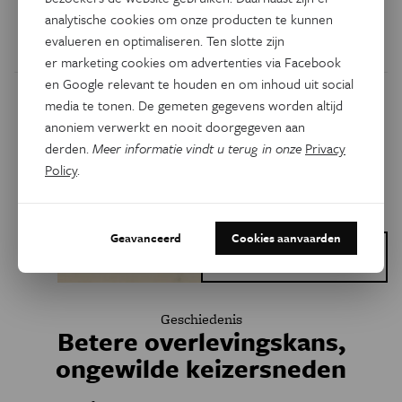
Wat is het en wat kunnen we ertegen doen?
analytische cookies om onze producten te kunnen
evalueren en optimaliseren. Ten slotte zijn
Door
Anna Galle
,
Ines Keygnaert
,
Kristien Roelens
er marketing cookies om advertenties via Facebook
en Google relevant te houden en om inhoud uit social
media te tonen. De gemeten gegevens worden altijd
anoniem verwerkt en nooit doorgegeven aan
derden.
Meer informatie vindt u terug in onze
Privacy
Policy
.
Geavanceerd
Cookies aanvaarden
Dit is een artikel van:
Vlaamse PhD Cup
Geschiedenis
Betere overlevingskans,
ongewilde keizersneden