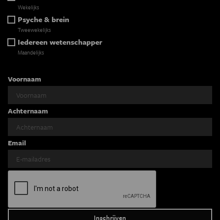
Wekelijks
Psyche & brein
Tweewekelijks
Iedereen wetenschapper
Maandelijks
Voornaam
Achternaam
Email