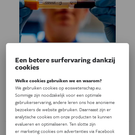
Gezondheid
Een betere surfervaring dankzij
Waarom mannen
cookies
kwetsbaarder zijn voor het
coronavirus dan vrouwen
Welke cookies gebruiken we en waarom?
We gebruiken cookies op eoswetenschap.eu.
Mannenbloed bevat hogere concentraties van een enzym
Sommige zijn noodzakelijk voor een optimale
dat het coronavirus helpt bij het infecteren van cellen.
gebruikerservaring, andere leren ons hoe anonieme
bezoekers de website gebruiken. Daarnaast zijn er
Door
Els Verweire
analytische cookies om onze producten te kunnen
evalueren en optimaliseren. Ten slotte zijn
er marketing cookies om advertenties via Facebook