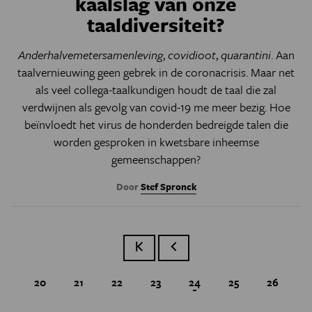
kaalslag van onze
taaldiversiteit?
Anderhalvemetersamenleving
,
covidioot
,
quarantini
. Aan
taalvernieuwing geen gebrek in de coronacrisis. Maar net
als veel collega-taalkundigen houdt de taal die zal
verdwijnen als gevolg van covid-19 me meer bezig. Hoe
beïnvloedt het virus de honderden bedreigde talen die
worden gesproken in kwetsbare inheemse
gemeenschappen?
Door
Stef Spronck
Eerste pagina
Vorige pagina
Page
20
Page
21
Page
22
Page
23
Huidige pagina
24
Page
25
Page
26