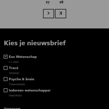
Page
27
Page
28
Paginatie
Volgende pagina
Laatste pagina
Kies je nieuwsbrief
Eos Wetenschap
2 x week
Tracé
Wekelijks
Psyche & brein
Tweewekelijks
Iedereen wetenschapper
Maandelijks
Voornaam