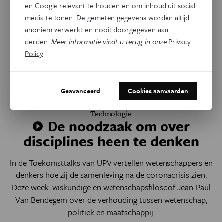
en Google relevant te houden en om inhoud uit social
media te tonen. De gemeten gegevens worden altijd
anoniem verwerkt en nooit doorgegeven aan
derden.
Meer informatie vindt u terug in onze
Privacy
Policy
.
Geavanceerd
Cookies aanvaarden
Technologie
De noodzaak om over
disciplines heen te denken
In de Toekomsttalks van UPV vertellen wetenschappers en
denkers hoe zij de samenleving na de coronacrisis zien.
Deze week: wiskundige en wetenschapsfilosoof Jean-Paul
Van Bendegem over de verhouding tussen wetenschap,
politiek en maatschappij.