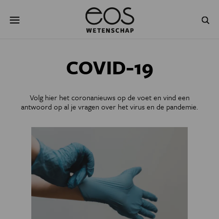
Overslaan
Zoeken
en
naar
de
inhoud
gaan
NATUUR & MILIEU
TECHNOLOGIE
COVID-19
GEZONDHEID
RUIMTE
Volg hier het coronanieuws op de voet en vind een
NATUURWETENSCHAPPEN
GESCHIEDENIS
antwoord op al je vragen over het virus en de pandemie.
PSYCHE & BREIN
BLOGS
PODCAST
AGENDA
JONGE UITDAGERS