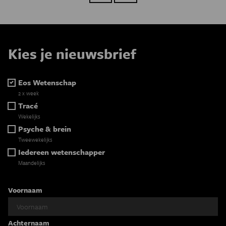
Kies je nieuwsbrief
Eos Wetenschap
2 x week
Tracé
Wekelijks
Psyche & brein
Tweewekelijks
Iedereen wetenschapper
Maandelijks
Voornaam
Achternaam