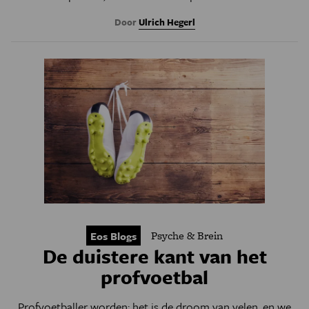
Door
Ulrich Hegerl
Psyche & Brein
Eos Blogs
De duistere kant van het
profvoetbal
Profvoetballer worden: het is de droom van velen, en we