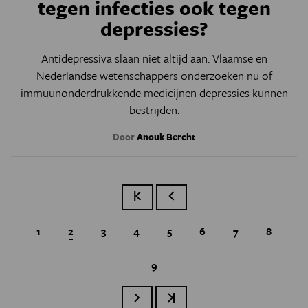
tegen infecties ook tegen
depressies?
Antidepressiva slaan niet altijd aan. Vlaamse en
Nederlandse wetenschappers onderzoeken nu of
immuunonderdrukkende medicijnen depressies kunnen
bestrijden.
Door
Anouk Bercht
Eerste pagina
Vorige pagina
Page
1
Huidige pagina
2
Page
3
Page
4
Page
5
Page
6
Page
7
Page
8
Page
9
Paginatie
Volgende pagina
Laatste pagina