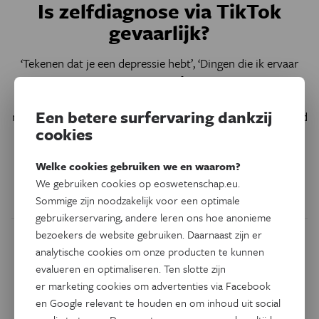
Is zelfdiagnose via TikTok
gevaarlijk?
‘Tekenen dat je een depressie hebt’, ‘Dingen die ik ervaar
door borderline’, ‘Hoe je weet of je ADHD hebt’. Dat zijn
voorbeelden van video’s die circuleren op TikTok. Of de
Een betere surfervaring dankzij
makers een officiële diagnose hebben gekregen is niet altijd
cookies
duidelijk. Toch concluderen kijkers van zulke video’s soms
dat ze er ook aan lijden.
‘Als iemand zichzelf labelt, kan dat
Welke cookies gebruiken we en waarom?
negatieve gevolgen hebben.’
We gebruiken cookies op eoswetenschap.eu.
Door
Delia Filippone
Sommige zijn noodzakelijk voor een optimale
gebruikerservaring, andere leren ons hoe anonieme
bezoekers de website gebruiken. Daarnaast zijn er
analytische cookies om onze producten te kunnen
evalueren en optimaliseren. Ten slotte zijn
er marketing cookies om advertenties via Facebook
en Google relevant te houden en om inhoud uit social