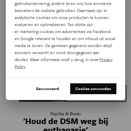
gebruikerservaring, andere leren ons hoe anonieme
daar al jaren voor. Toch ziet niet iedereen daar het nut van
bezoekers de website gebruiken. Daarnaast zijn er
in. “Rouwen is geen ziekte.”
analytische cookies om onze producten te kunnen
evalueren en optimaliseren. Ten slotte zijn
Door
Maurice Timmermans
er marketing cookies om advertenties via Facebook
en Google relevant te houden en om inhoud uit social
media te tonen. De gemeten gegevens worden altijd
anoniem verwerkt en nooit doorgegeven aan
derden.
Meer informatie vindt u terug in onze
Privacy
Policy
.
Geavanceerd
Cookies aanvaarden
Dit is een artikel van:
Eos Opinie
Psyche & Brein
'Houd de DSM weg bij
euthanasie'