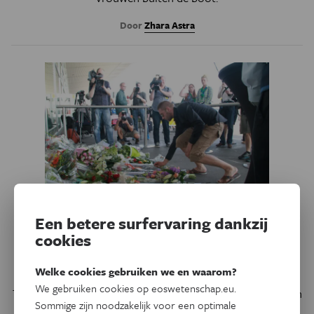
Door
Zhara Astra
Een betere surfervaring dankzij
cookies
Psyche & Brein
Terug actueel
Voor altijd in de rouw
Welke cookies gebruiken we en waarom?
We gebruiken cookies op eoswetenschap.eu.
Traumatische rouw is als zelfstandige stoornis opgenomen
Sommige zijn noodzakelijk voor een optimale
in het psychiatrisch handboek DSM. Psychiaters pleitten