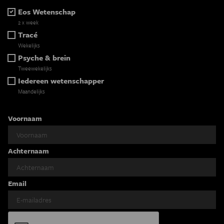
Eos Wetenschap
2 x week
Tracé
Wekelijks
Psyche & brein
Tweewekelijks
Iedereen wetenschapper
Maandelijks
Voornaam
Achternaam
Email