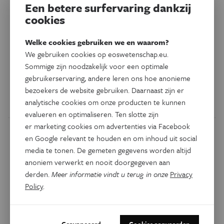
kracht van het mondstuk
Een betere surfervaring dankzij
cookies
De saxofoon, een Belgische uitvinding van Adolphe Sax,
nadert zijn 180e verjaardag, maar de evolutie is de
Welke cookies gebruiken we en waarom?
afgelopen 100 jaar tot stilstand gekomen. Tot nu! Enis
We gebruiken cookies op eoswetenschap.eu.
Ukshini (UAntwerpen) bouwde een saxofoonrobot, een
Sommige zijn noodzakelijk voor een optimale
volautomatische saxofoonvirtuoos. De robot zal hem
gebruikerservaring, andere leren ons hoe anonieme
bezoekers de website gebruiken. Daarnaast zijn er
helpen bij het maken van betere mondstukvormen, die
analytische cookies om onze producten te kunnen
bepalend zijn voor het unieke geluid van de sax.
evalueren en optimaliseren. Ten slotte zijn
er marketing cookies om advertenties via Facebook
en Google relevant te houden en om inhoud uit social
media te tonen. De gemeten gegevens worden altijd
anoniem verwerkt en nooit doorgegeven aan
derden.
Meer informatie vindt u terug in onze
Privacy
Policy
.
Geavanceerd
Cookies aanvaarden