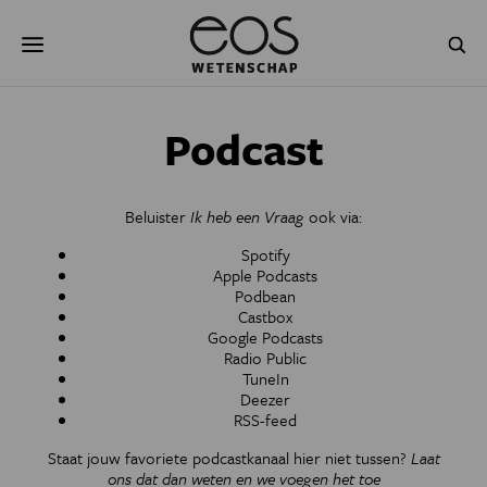
Overslaan
Zoeken
en
naar
de
inhoud
gaan
NATUUR & MILIEU
TECHNOLOGIE
Podcast
GEZONDHEID
RUIMTE
Beluister
Ik heb een Vraag
ook via:
NATUURWETENSCHAPPEN
GESCHIEDENIS
Spotify
Apple Podcasts
PSYCHE & BREIN
BLOGS
Podbean
Castbox
PODCAST
AGENDA
Google Podcasts
Radio Public
TuneIn
JONGE UITDAGERS
Deezer
RSS-feed
Staat jouw favoriete podcastkanaal hier niet tussen?
Laat
ons dat dan weten en we voegen het toe