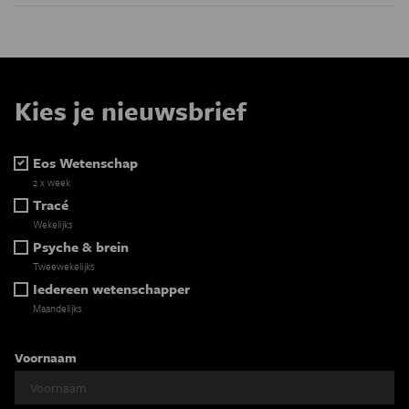
Kies je nieuwsbrief
Eos Wetenschap
2 x week
Tracé
Wekelijks
Psyche & brein
Tweewekelijks
Iedereen wetenschapper
Maandelijks
Voornaam