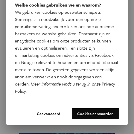
Welke cookies gebruiken we en waarom?
We gebruiken cookies op eoswetenschap.eu.
Sommige zijn noodzakelijk voor een optimale
gebruikerservaring, andere leren ons hoe anonieme
bezoekers de website gebruiken. Daarnaast zijn er
analytische cookies om onze producten te kunnen
evalueren en optimaliseren. Ten slotte zijn
er marketing cookies om advertenties via Facebook
en Google relevant te houden en om inhoud uit social
Ruimte
media te tonen. De gemeten gegevens worden altijd
Sterrenkundigen blikken
anoniem verwerkt en nooit doorgegeven aan
dieper in heelal dan ooit
derden.
Meer informatie vindt u terug in onze
Privacy
Policy
.
Een internationaal team van astronomen met een grote
Nederlandse inbreng heeft 72 nieuwe kandidaat-
sterrenstelsels ontdekt in de diepste waarneemcampagne
Geavanceerd
Cookies aanvaarden
ooit.