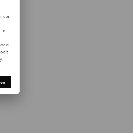
or een
 te
ocial
ooit
y
.
den