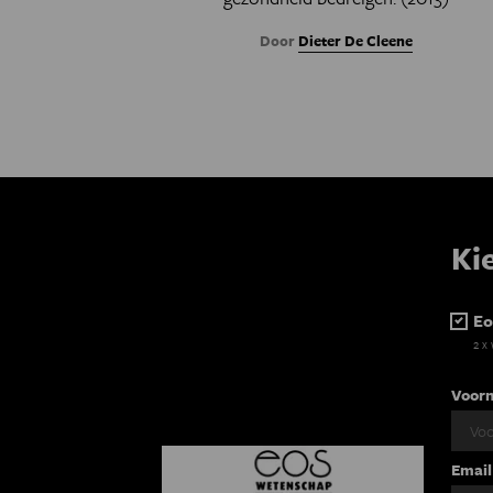
Door
Dieter De Cleene
Ki
Eo
2 x
Voor
Email