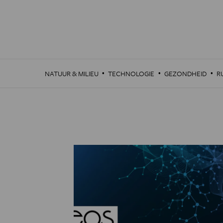
Overslaan
en
naar
de
inhoud
gaan
·
·
·
NATUUR & MILIEU
TECHNOLOGIE
GEZONDHEID
R