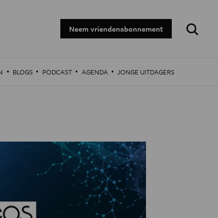
Zoeken:
Neem vriendenabonnement
·
·
·
·
N
BLOGS
PODCAST
AGENDA
JONGE UITDAGERS