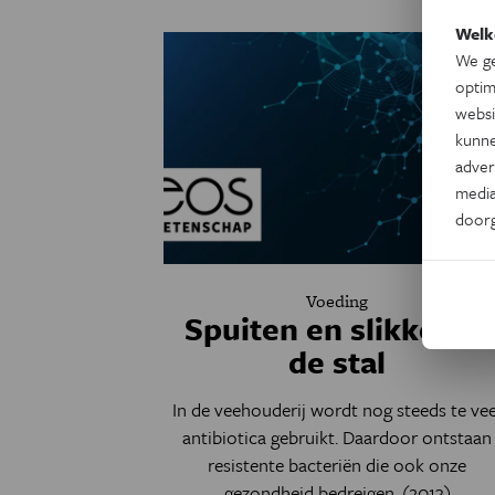
Welk
We ge
optim
websi
kunne
adver
media
door
Voeding
Spuiten en slikken in
de stal
In de veehouderij wordt nog steeds te vee
antibiotica gebruikt. Daardoor ontstaan
resistente bacteriën die ook onze
gezondheid bedreigen. (2013)