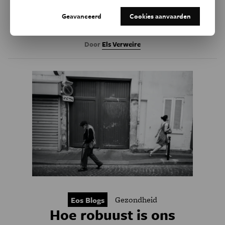
Compensatiestrategieën die daarbij kunnen helpen, zijn
Geavanceerd
Cookies aanvaarden
hen vaak onbekend.
Door
Els Verweire
Gezondheid
Eos Blogs
Hoe robuust is ons