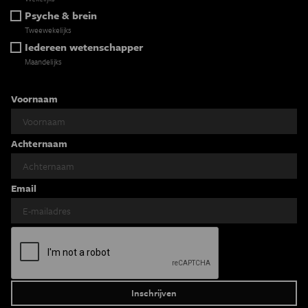
Psyche & brein
Tweewekelijks
Iedereen wetenschapper
Maandelijks
Voornaam
Achternaam
Email