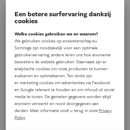
Een betere surfervaring dankzij
cookies
Welke cookies gebruiken we en waarom?
We gebruiken cookies op eoswetenschap.eu.
Sommige zijn noodzakelijk voor een optimale
gebruikerservaring, andere leren ons hoe anonieme
bezoekers de website gebruiken. Daarnaast zijn er
analytische cookies om onze producten te kunnen
evalueren en optimaliseren. Ten slotte zijn
Gezondheid
Parkinsonpatiënten missen
er marketing cookies om advertenties via Facebook
en Google relevant te houden en om inhoud uit social
kennis over strategieën om
media te tonen. De gemeten gegevens worden altijd
beter te stappen
anoniem verwerkt en nooit doorgegeven aan
derden.
Meer informatie vindt u terug in onze
Privacy
Patiënten met de ziekte van Parkinson hebben vaak last
Policy
.
van hinderlijke loopstoornissen. Sommigen schuifelen,
anderen bevriezen zodra ze willen stappen.