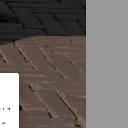
or een
 te