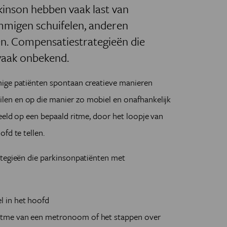
kinson hebben vaak last van
ommigen schuifelen, anderen
en. Compensatiestrategieën die
 vaak onbekend.
mige patiënten spontaan creatieve manieren
en en op die manier zo mobiel en onafhankelijk
eeld op een bepaald ritme, door het loopje van
fd te tellen.
ategieën die parkinsonpatiënten met
el in het hoofd
 ritme van een metronoom of het stappen over