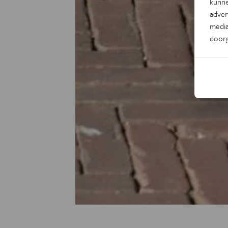
kunne
adver
media
door