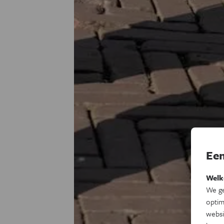
Een
Welk
We ge
optim
websi