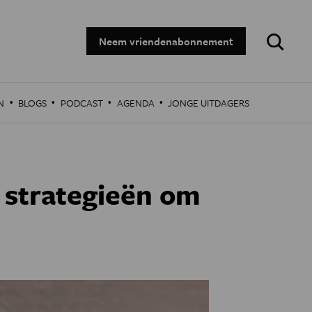
Zoeken:
Neem vriendenabonnement
·
·
·
·
N
BLOGS
PODCAST
AGENDA
JONGE UITDAGERS
 strategieën om