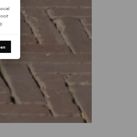
ocial
ooit
y
.
den