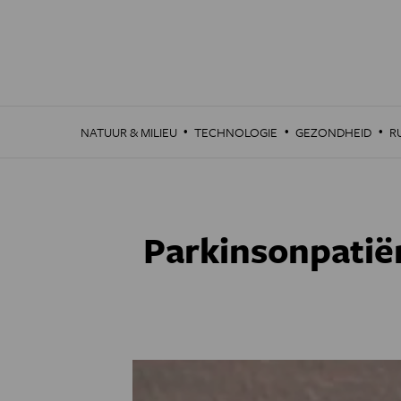
Overslaan
en
naar
de
inhoud
gaan
·
·
·
NATUUR & MILIEU
TECHNOLOGIE
GEZONDHEID
R
Parkinsonpatië