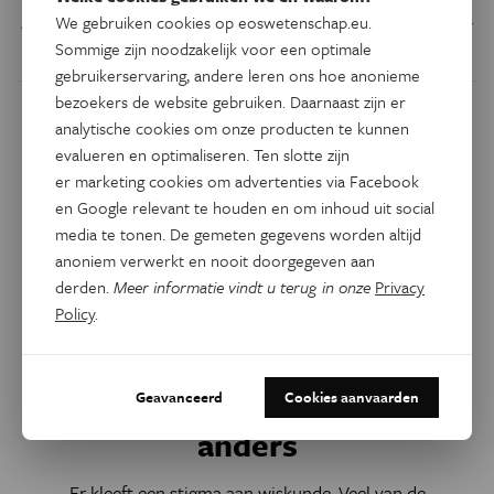
Academici aan de vijf Vlaamse universiteiten roepen op pi-
We gebruiken cookies op eoswetenschap.eu.
dag het Platform Wiskunde Vlaanderen in het leven.
Sommige zijn noodzakelijk voor een optimale
gebruikerservaring, andere leren ons hoe anonieme
bezoekers de website gebruiken. Daarnaast zijn er
analytische cookies om onze producten te kunnen
evalueren en optimaliseren. Ten slotte zijn
er marketing cookies om advertenties via Facebook
en Google relevant te houden en om inhoud uit social
media te tonen. De gemeten gegevens worden altijd
anoniem verwerkt en nooit doorgegeven aan
derden.
Meer informatie vindt u terug in onze
Privacy
Policy
.
Natuurwetenschappen
Geavanceerd
Cookies aanvaarden
Het wiskundeonderwijs moet
anders
Er kleeft een stigma aan wiskunde. Veel van de