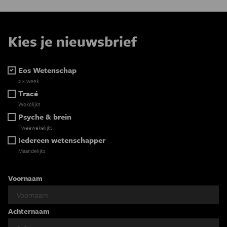
Kies je nieuwsbrief
Eos Wetenschap
2 x week
Tracé
Wekelijks
Psyche & brein
Tweewekelijks
Iedereen wetenschapper
Maandelijks
Voornaam
Achternaam