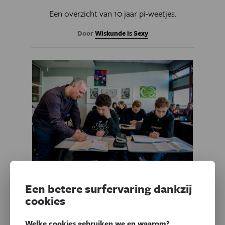
Een overzicht van 10 jaar pi-weetjes.
Door
Wiskunde is Sexy
Natuurwetenschappen
Een betere surfervaring dankzij
Wiskunde in Vlaanderen krijgt
cookies
hart onder de riem
Welke cookies gebruiken we en waarom?