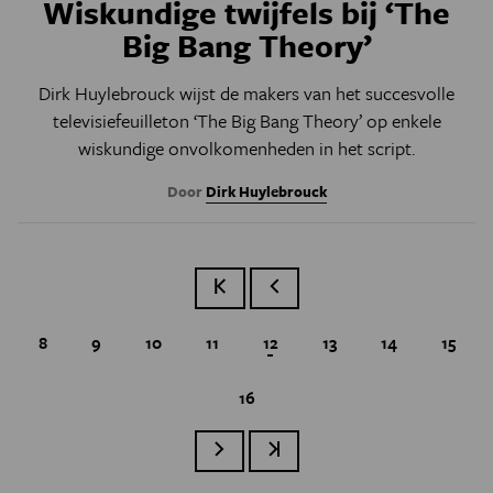
Wiskundige twijfels bij ‘The
Big Bang Theory’
Dirk Huylebrouck wijst de makers van het succesvolle
televisiefeuilleton ‘The Big Bang Theory’ op enkele
wiskundige onvolkomenheden in het script.
Door
Dirk Huylebrouck
Eerste pagina
Vorige pagina
Page
8
Page
9
Page
10
Page
11
Huidige pagina
12
Page
13
Page
14
Page
15
Page
16
Paginatie
Volgende pagina
Laatste pagina