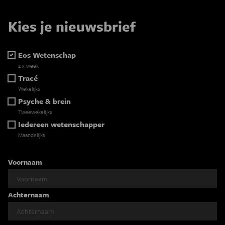
Kies je nieuwsbrief
Eos Wetenschap
2 x week
Tracé
Wekelijks
Psyche & brein
Tweewekelijks
Iedereen wetenschapper
Maandelijks
Voornaam
Achternaam