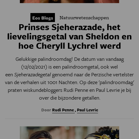
Natuurwetenschappen
Eos Blogs
Prinses Sjeherazade, het
lievelingsgetal van Sheldon en
hoe Cheryll Lychrel werd
Gelukkige palindroomdag! De datum van vandaag
(12/02/2021) is een palindroomgetal, ook wel
een
Sjeherazadegetal
genoemd naar de Perzische vertelster
van de verhalen uit 1001 Nachten. Op deze 'palindroomdag'
praten wiskundebloggers Rudi Penne en Paul Levrie je bij
over die bijzondere getallen.
Door
Rudi Penne
,
Paul Levrie