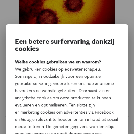
Een betere surfervaring dankzij
Natuurwetenschappen
Column
cookies
Acht denkfouten over covid-19
Welke cookies gebruiken we en waarom?
Tijdens deze epidemie gaat veel desinformatie viraal, maar
We gebruiken cookies op eoswetenschap.eu.
net zo goed worden er uit correcte aannames onjuiste
Sommige zijn noodzakelijk voor een optimale
conclusies getrokken. Wetenschapsfilosoof Sylvia
gebruikerservaring, andere leren ons hoe anonieme
Wenmackers vond acht denkfouten over covid-19 die te
bezoekers de website gebruiken. Daarnaast zijn er
maken hebben met kansrekening.
analytische cookies om onze producten te kunnen
evalueren en optimaliseren. Ten slotte zijn
Door
Sylvia Wenmackers
er marketing cookies om advertenties via Facebook
en Google relevant te houden en om inhoud uit social
media te tonen. De gemeten gegevens worden altijd
anoniem verwerkt en nooit doorgegeven aan