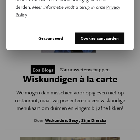
derden.
Meer informatie vindt u terug in onze
Privacy
Policy
.
Geavanceerd
Cookies aanvaarden
Natuurwetenschappen
Eos Blogs
Wiskundigen à la carte
We mogen dan misschien voorlopig even niet op
restaurant, maar wij presenteren u een wiskundige
menukaart om duimen en vingers bij af te likken!
Door
Wiskunde is Sexy
,
Stijn Dierckx