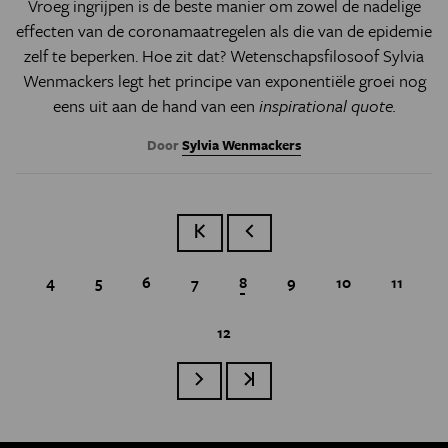
Vroeg ingrijpen is de beste manier om zowel de nadelige
effecten van de coronamaatregelen als die van de epidemie
zelf te beperken. Hoe zit dat? Wetenschapsfilosoof Sylvia
Wenmackers legt het principe van exponentiële groei nog
eens uit aan de hand van een
inspirational quote.
Door
Sylvia Wenmackers
Eerste pagina
Vorige pagina
Page
4
Page
5
Page
6
Page
7
Huidige pagina
8
Page
9
Page
10
Page
11
Page
12
Paginatie
Volgende pagina
Laatste pagina