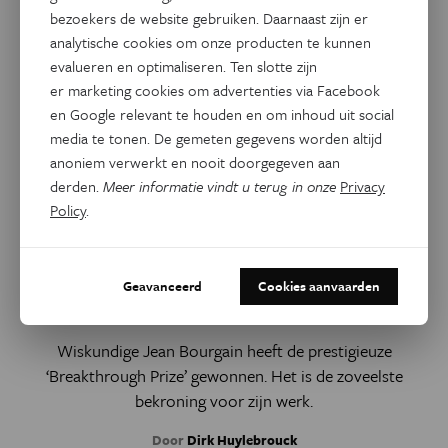
bezoekers de website gebruiken. Daarnaast zijn er
analytische cookies om onze producten te kunnen
evalueren en optimaliseren. Ten slotte zijn
er marketing cookies om advertenties via Facebook
en Google relevant te houden en om inhoud uit social
media te tonen. De gemeten gegevens worden altijd
anoniem verwerkt en nooit doorgegeven aan
derden.
Meer informatie vindt u terug in onze
Privacy
Policy
.
Natuurwetenschappen
Jean Bourgain wint nog een
Geavanceerd
Cookies aanvaarden
'Nobelprijs voor de Wiskunde'
Wiskundige Jean Bourgain heeft de prestigieuze
‘Breakthrough Prize’ gewonnen. Het is de zoveelste
bekroning voor zijn werk.
Door
Dirk Huylebrouck