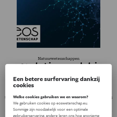
Natuurwetenschappen
2017: het jaar van de luie
pizzatraiteur
Een betere surfervaring dankzij
cookies
Je hebt het misschien al gehoord op een recente
nieuwjaarsreceptie, misschien wel van een collega die je
Welke cookies gebruiken we en waarom?
tijdens het gewone werk nooit durft aan te spreken: 2017 is
We gebruiken cookies op eoswetenschap.eu.
een pizzagetal!
Sommige zijn noodzakelijk voor een optimale
gebruikerservaring, andere leren ons hoe anonieme