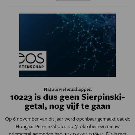
Natuurwetenschappen
10223 is dus geen Sierpinski-
getal, nog vijf te gaan
Op 6 november van dit jaar werd openbaar gemaakt dat de
Hongaar Peter Szabolcs op 31 oktober een nieuw
priemgetal gevonden had: 10223×231172165+1. Dit is met