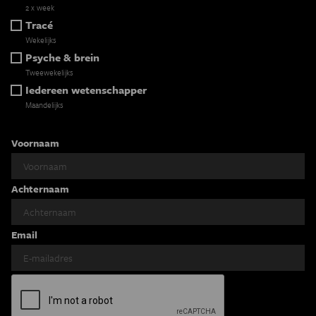
2 x week
Tracé
Wekelijks
Psyche & brein
Tweewekelijks
Iedereen wetenschapper
Maandelijks
Voornaam
Achternaam
Email