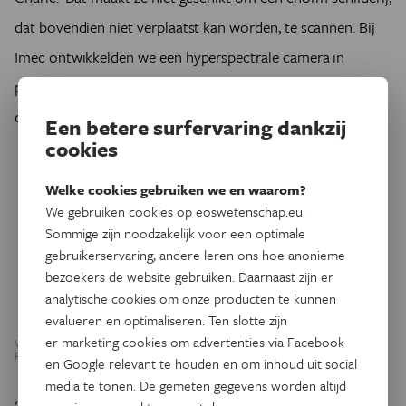
dat bovendien niet verplaatst kan worden, te scannen. Bij
Imec ontwikkelden we een hyperspectrale camera in
pocketformaat die je wel kan verplaatsen en aanpassen aan
de situatie ter plaatse.'
Een betere surfervaring dankzij
cookies
Welke cookies gebruiken we en waarom?
We gebruiken cookies op eoswetenschap.eu.
Sommige zijn noodzakelijk voor een optimale
gebruikerservaring, andere leren ons hoe anonieme
bezoekers de website gebruiken. Daarnaast zijn er
analytische cookies om onze producten te kunnen
evalueren en optimaliseren. Ten slotte zijn
er marketing cookies om advertenties via Facebook
Van links naar rechts: zwart-wit, kleur- en hyperspectrale beeldvorming. (beeld:
Perception Park)
en Google relevant te houden en om inhoud uit social
media te tonen. De gemeten gegevens worden altijd