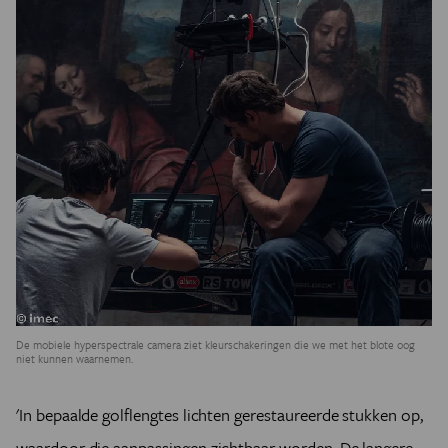
De mobiele hyperspectrale camera ziet kleurschakeringen die we met het blote oog
niet kunnen waarnemen.
'In bepaalde golflengtes lichten gerestaureerde stukken op,
waardoor die aanpassingen zichtbaar worden. De langere