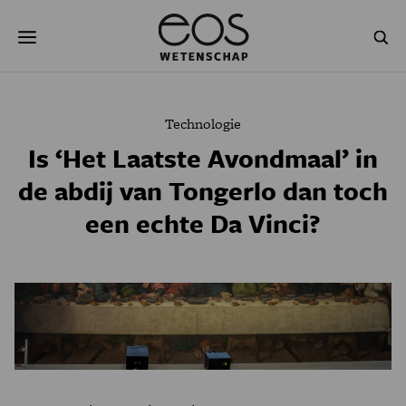
Overslaan
Zoeken
en
naar
de
inhoud
gaan
NATUUR & MILIEU
TECHNOLOGIE
Technologie
GEZONDHEID
RUIMTE
Is ‘Het Laatste Avondmaal’ in
de abdij van Tongerlo dan toch
NATUURWETENSCHAPPEN
GESCHIEDENIS
een echte Da Vinci?
PSYCHE & BREIN
BLOGS
PODCAST
AGENDA
JONGE UITDAGERS