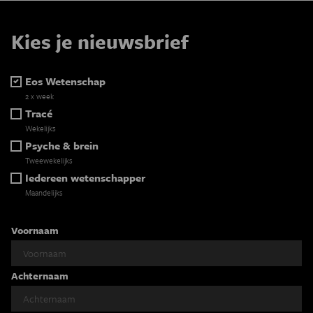
Kies je nieuwsbrief
Eos Wetenschap
2 x week
Tracé
Wekelijks
Psyche & brein
Tweewekelijks
Iedereen wetenschapper
Maandelijks
Voornaam
Achternaam