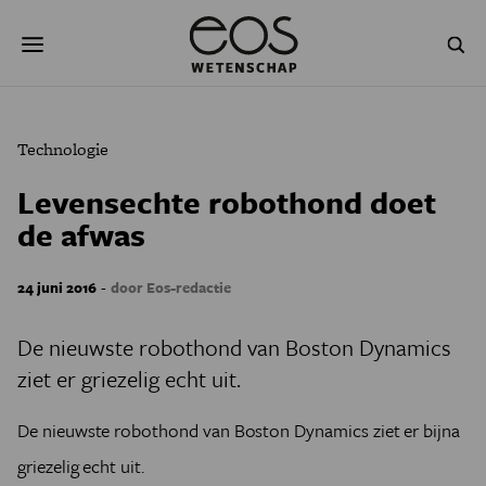
Overslaan
Zoeken
en
naar
de
inhoud
gaan
NATUUR & MILIEU
TECHNOLOGIE
Technologie
GEZONDHEID
RUIMTE
Levensechte robothond doet
de afwas
NATUURWETENSCHAPPEN
GESCHIEDENIS
PSYCHE & BREIN
BLOGS
-
24 juni 2016
door Eos-redactie
PODCAST
AGENDA
De nieuwste robothond van Boston Dynamics
ziet er griezelig echt uit.
JONGE UITDAGERS
De nieuwste robothond van Boston Dynamics ziet er bijna
griezelig echt uit.