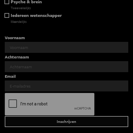
Psyche & brein
Tweewekelijks
Iedereen wetenschapper
Maandelijks
Voornaam
Achternaam
Email