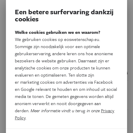
Dit artikel delen op:
Een betere surfervaring dankzij
Facebook
Twitter
Linkedin
cookies
Welke cookies gebruiken we en waarom?
Keuze van de redactie
We gebruiken cookies op eoswetenschap.eu.
Sommige zijn noodzakelijk voor een optimale
gebruikerservaring, andere leren ons hoe anonieme
Geschiedenis
bezoekers de website gebruiken. Daarnaast zijn er
Belgische fossielen werpen nieuw licht
analytische cookies om onze producten te kunnen
op het uitsterven van de neanderthalers
evalueren en optimaliseren. Ten slotte zijn
er marketing cookies om advertenties via Facebook
Natuurwetenschappen
en Google relevant te houden en om inhoud uit social
In 2064 stort de wereldbevolking in,
media te tonen. De gemeten gegevens worden altijd
voorspelt een nieuw wiskundig model
anoniem verwerkt en nooit doorgegeven aan
derden.
Meer informatie vindt u terug in onze
Privacy
Gezondheid
Policy
.
‘Het Y-chromosoom is ten dode
opgeschreven’