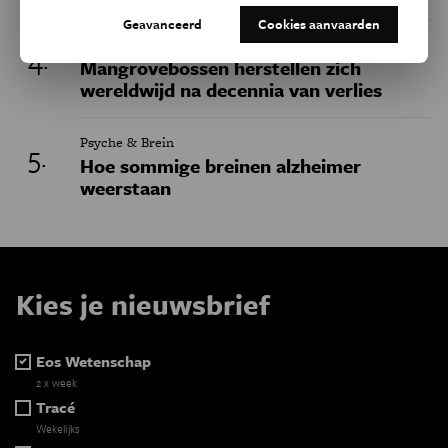
Geavanceerd
Cookies aanvaarden
Natuur & Milieu
Mangrovebossen herstellen zich
wereldwijd na decennia van verlies
Psyche & Brein
Hoe sommige breinen alzheimer
weerstaan
Kies je nieuwsbrief
Eos Wetenschap
2 x week
Tracé
Wekelijks