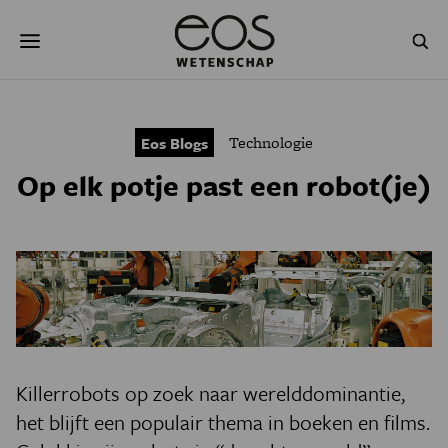
Overslaan
Zoeken
en
naar
de
inhoud
gaan
NATUUR & MILIEU
TECHNOLOGIE
Technologie
Eos Blogs
GEZONDHEID
RUIMTE
Op elk potje past een robot(je)
NATUURWETENSCHAPPEN
GESCHIEDENIS
PSYCHE & BREIN
BLOGS
PODCAST
AGENDA
JONGE UITDAGERS
Killerrobots op zoek naar werelddominantie,
het blijft een populair thema in boeken en films.