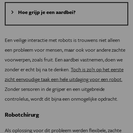
Hoe grijp je een aardbei?
Stel dat we een industriële robot zodanig
programmeren dat hij een aardbei van 5cm kan
vasthouden. Dan zal hij bij elke aardbei dezelfde
Een veilige interactie met robots is trouwens niet alleen
beweging maken, en dezelfde afstand tussen de vingers
een probleem voor mensen, maar ook voor andere zachte
behouden. Een aardbei van exact dezelfde grootte
voorwerpen, zoals fruit. Een aardbei vastnemen, doen we
vormt dan geen probleem, terwijl een kleinere tussen
zijn vingers door valt en een grotere geplet zal worden.
zonder er echt bij na te denken.
Toch is zo’n op het eerste
Dit probleem kan worden verhinderd door niet langer
zicht eenvoudige taak een hele uitdaging voor een robot.
de positie van de grijper in te stellen, maar wel de
kracht waarmee de aardbei vastgehouden moet
Zonder sensoren in de grijper en een uitgebreide
worden. De vingers zullen nu sluiten totdat de
controlelus, wordt dit bijna een onmogelijke opdracht.
vooropgestelde kracht bereikt is.
Het probleem is hiermee nog niet helemaal opgelost.
Robotchirurg
Wie al eens een bakje aardbeien koopt, weet dat de
vorm onderling nogal eens kan verschillen. De ideale
Als oplossing voor dit probleem werden flexibele, zachte
vorm van de grijper is daardoor moeilijk te bepalen.