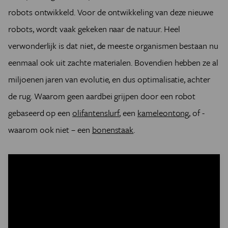
Wanneer wij iets vastnemen, dan past ons hand zich aan
robots ontwikkeld. Voor de ontwikkeling van deze nieuwe
het voorwerp aan. Dat is mogelijk omdat onze vingers
robots, wordt vaak gekeken naar de natuur. Heel
flexibel zijn. In plaats van de grijper rigide te maken (bv.
van metaal), kunnen we deze ook flexibel en zacht
verwonderlijk is dat niet, de meeste organismen bestaan nu
maken zodat hij zich aanpast aan de vorm van de
eenmaal ook uit zachte materialen. Bovendien hebben ze al
aardbei.
miljoenen jaren van evolutie, en dus optimalisatie, achter
de rug.
Waarom geen aardbei grijpen door een robot
gebaseerd op een
olifantenslurf
, een
kameleontong
, of -
waarom ook niet – een
bonenstaak
.