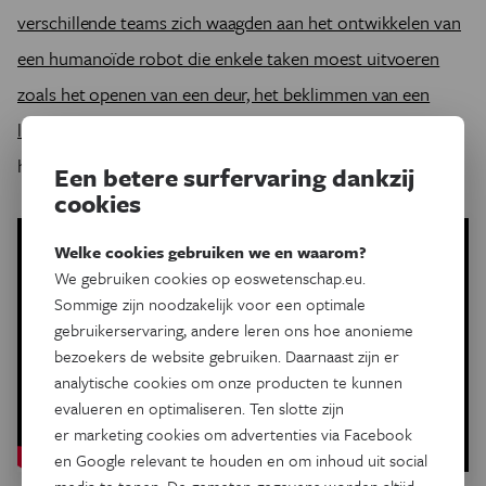
verschillende teams zich waagden aan het ontwikkelen van
een humanoïde robot die enkele taken moest uitvoeren
zoals het openen van een deur, het beklimmen van een
ladder en het sluiten van een ventiel.
Vele robots faalden
hier spectaculair in.
Een betere surfervaring dankzij
cookies
Welke cookies gebruiken we en waarom?
We gebruiken cookies op eoswetenschap.eu.
Sommige zijn noodzakelijk voor een optimale
gebruikerservaring, andere leren ons hoe anonieme
bezoekers de website gebruiken. Daarnaast zijn er
analytische cookies om onze producten te kunnen
evalueren en optimaliseren. Ten slotte zijn
er marketing cookies om advertenties via Facebook
en Google relevant te houden en om inhoud uit social
media te tonen. De gemeten gegevens worden altijd