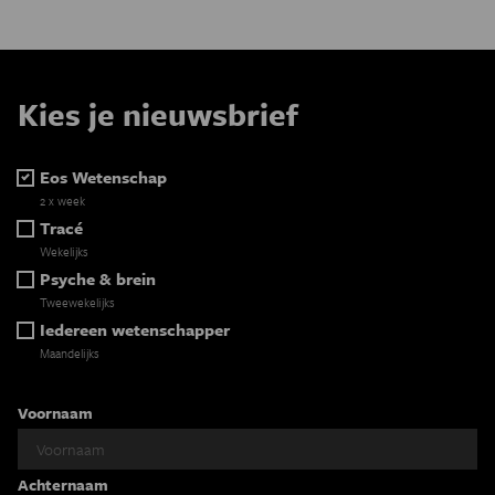
Kies je nieuwsbrief
Eos Wetenschap
2 x week
Tracé
Wekelijks
Psyche & brein
Tweewekelijks
Iedereen wetenschapper
Maandelijks
Voornaam
Achternaam