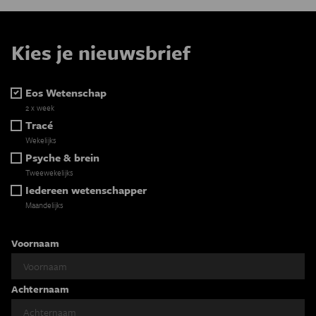
Kies je nieuwsbrief
Eos Wetenschap
2 x week
Tracé
Wekelijks
Psyche & brein
Tweewekelijks
Iedereen wetenschapper
Maandelijks
Voornaam
Achternaam