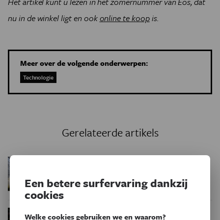
Het artikel kunt u lezen in het zomernummer van Eos, dat
nu in de winkel ligt en ook
online te koop
is.
Meer over de volgende onderwerpen:
Technologie
Gerelateerde artikels
Drone vindt zijn weg
Technologie
naar huis met het brein van een
Een betere surfervaring dankzij
bij
cookies
De tolk op
Eos Blogs
Technologie
Welke cookies gebruiken we en waarom?