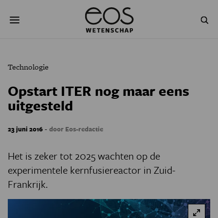
Overslaan
Zoeken
en
naar
de
inhoud
gaan
NATUUR & MILIEU
TECHNOLOGIE
Technologie
GEZONDHEID
RUIMTE
Opstart ITER nog maar eens
uitgesteld
NATUURWETENSCHAPPEN
GESCHIEDENIS
PSYCHE & BREIN
BLOGS
-
23 juni 2016
door Eos-redactie
PODCAST
AGENDA
Het is zeker tot 2025 wachten op de
experimentele kernfusiereactor in Zuid-
JONGE UITDAGERS
Frankrijk.