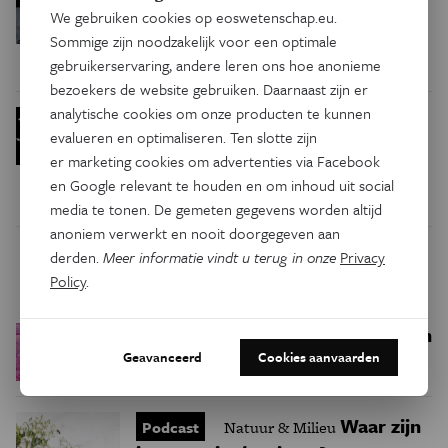
de tablet. Waarom een kleine
We gebruiken cookies op eoswetenschap.eu.
vertaalfout grote gevolgen kan
Sommige zijn noodzakelijk voor een optimale
hebben
gebruikerservaring, andere leren ons hoe anonieme
bezoekers de website gebruiken. Daarnaast zijn er
analytische cookies om onze producten te kunnen
Deze nieuwe drone
Technologie
evalueren en optimaliseren. Ten slotte zijn
beweegt als een vliegende
er marketing cookies om advertenties via Facebook
eekhoorn
en Google relevant te houden en om inhoud uit social
media te tonen. De gemeten gegevens worden altijd
anoniem verwerkt en nooit doorgegeven aan
derden.
Meer informatie vindt u terug in onze
Privacy
Trending
Policy
.
Een bakkerij op 400 miljoen
Ruimte
kilometer van de aarde
Geavanceerd
Cookies aanvaarden
Waar zijn
Podcast
Natuur & Milieu