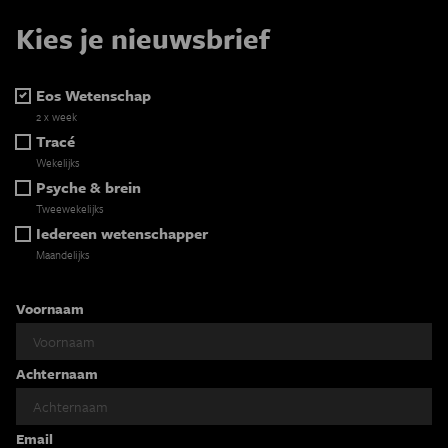
Kies je nieuwsbrief
Eos Wetenschap
2 x week
Tracé
Wekelijks
Psyche & brein
Tweewekelijks
Iedereen wetenschapper
Maandelijks
Voornaam
Achternaam
Email