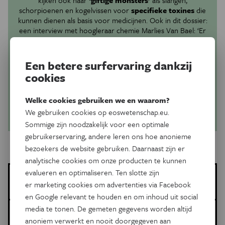
kijken ook naar
‘giftige monsters’
als slangen,
schorpioenen en kogelvissen voor
specifieke toxines
die
kunnen dienen als basis voor medicijnen. Ook in dit dossier:
een interview met hoogleraar chemie Marlies Van Bael: ‘Er
liggen nog zo veel schatten verborgen in de tabel van
Mendeljev’.
Een betere surfervaring dankzij
Vaginisme: als intimiteit vastloopt
cookies
Hoe verliep de kosmische dageraad?
Zeekraal voor voedselzekerheid?
Welke cookies gebruiken we en waarom?
We gebruiken cookies op eoswetenschap.eu.
Koop nummer
Sommige zijn noodzakelijk voor een optimale
gebruikerservaring, andere leren ons hoe anonieme
bezoekers de website gebruiken. Daarnaast zijn er
analytische cookies om onze producten te kunnen
evalueren en optimaliseren. Ten slotte zijn
Deni Ellis Béchard
er marketing cookies om advertenties via Facebook
Meer artikels van deze auteur
en Google relevant te houden en om inhoud uit social
media te tonen. De gemeten gegevens worden altijd
Meer over de volgende onderwerpen:
anoniem verwerkt en nooit doorgegeven aan