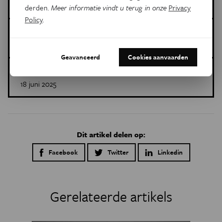
Technologie
uranium
kernwapens
derden.
Meer informatie vindt u terug in onze
Privacy
Policy
.
Dit is een artikel van:
Scientific American
Geavanceerd
Cookies aanvaarden
Gepubliceerd op:
18 juni 2025
Dit artikel delen op:
Facebook
Twitter
Linkedin
Gerelateerde artikels