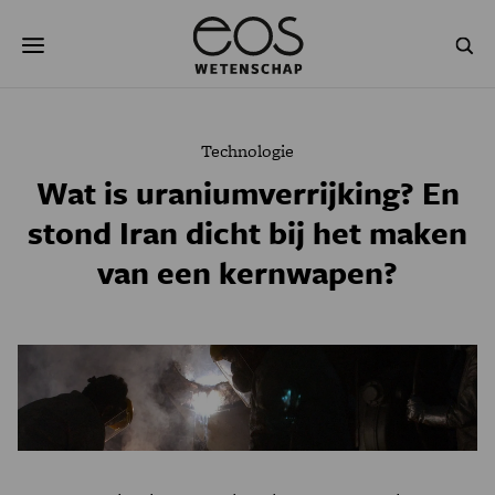
Overslaan
Zoeken
en
naar
de
inhoud
gaan
NATUUR & MILIEU
TECHNOLOGIE
Technologie
GEZONDHEID
RUIMTE
Wat is uraniumverrijking? En
stond Iran dicht bij het maken
NATUURWETENSCHAPPEN
GESCHIEDENIS
van een kernwapen?
PSYCHE & BREIN
BLOGS
PODCAST
AGENDA
JONGE UITDAGERS