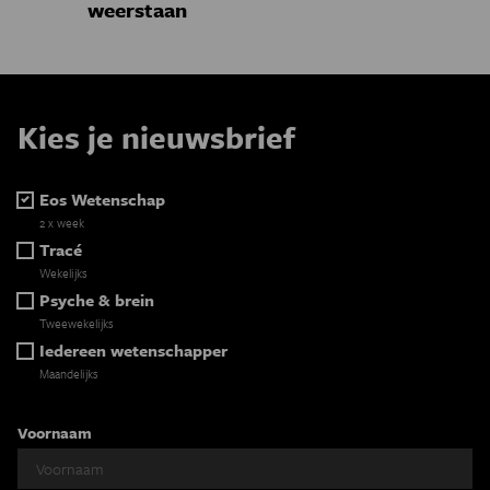
weerstaan
Kies je nieuwsbrief
Eos Wetenschap
2 x week
Tracé
Wekelijks
Psyche & brein
Tweewekelijks
Iedereen wetenschapper
Maandelijks
Voornaam