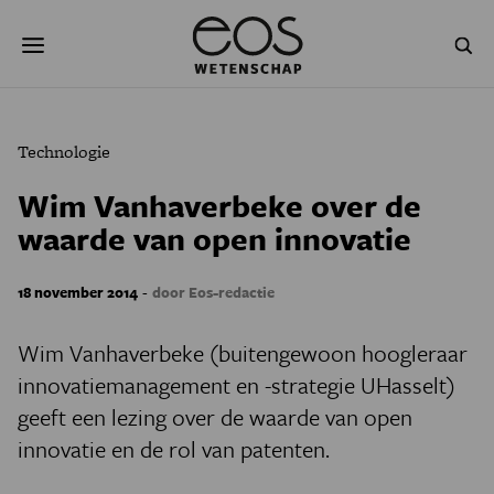
Overslaan
Zoeken
en
naar
de
inhoud
gaan
NATUUR & MILIEU
TECHNOLOGIE
Technologie
GEZONDHEID
RUIMTE
Wim Vanhaverbeke over de
waarde van open innovatie
NATUURWETENSCHAPPEN
GESCHIEDENIS
PSYCHE & BREIN
BLOGS
-
18 november 2014
door Eos-redactie
PODCAST
AGENDA
Wim Vanhaverbeke (buitengewoon hoogleraar
innovatiemanagement en -strategie UHasselt)
JONGE UITDAGERS
geeft een lezing over de waarde van open
innovatie en de rol van patenten.