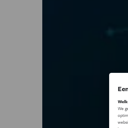
Een
Welk
We ge
optim
websi