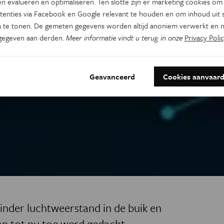
n evalueren en optimaliseren. Ten slotte zijn er marketing cookies om
tenties via Facebook en Google relevant te houden en om inhoud uit s
 te tonen. De gemeten gegevens worden altijd anoniem verwerkt en n
gegeven aan derden.
Meer informatie vindt u terug in onze
Privacy Polic
Geavanceerd
Cookies aanvaar
inder luchtweerstand in de buik en
an tot nu toe werd gedacht.