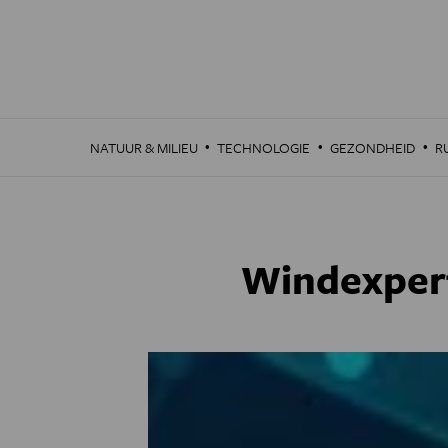
Overslaan
en
naar
de
inhoud
gaan
·
·
·
NATUUR & MILIEU
TECHNOLOGIE
GEZONDHEID
R
Windexpert: