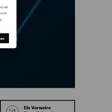
ocial
ooit
y
.
den
Els Verweire