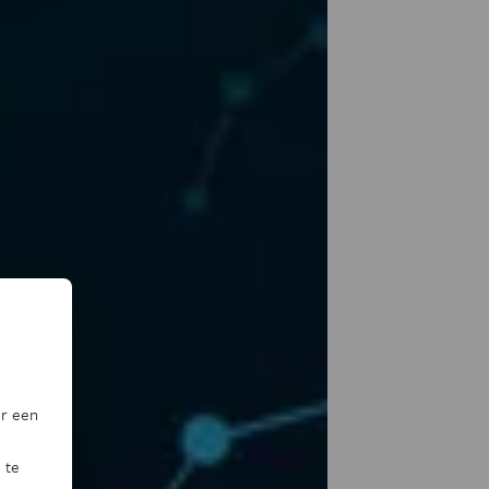
or een
 te