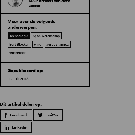
Meer artikels van deze
auteur
Meer over de volgende
onderwerpen:
Technologie
Sportwetenschap
Bert Blocken
wind
aerodynamica
wielrennen
Gepubliceerd op:
02 juli 2018
Dit artikel delen op:
Facebook
Twitter
Linkedin