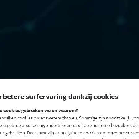
 betere surfervaring dankzij cookies
e cookies gebruiken we en waarom?
bruiken cookies op eoswetenschap.eu. Sommige zijn noodzakelijk vo
ale gebruikerservaring, andere leren ons hoe anonieme bezoekers de
te gebruiken. Daarnaast zijn er analytische cookies om onze producten