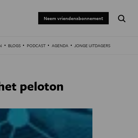
Zoeken:
Neem vriendenabonnement
·
·
·
·
N
BLOGS
PODCAST
AGENDA
JONGE UITDAGERS
 het peloton