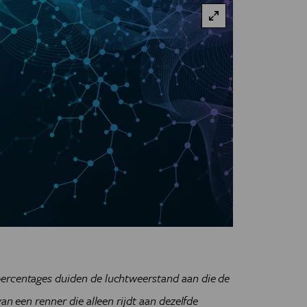
ercentages duiden de luchtweerstand aan die de
an een renner die alleen rijdt aan dezelfde