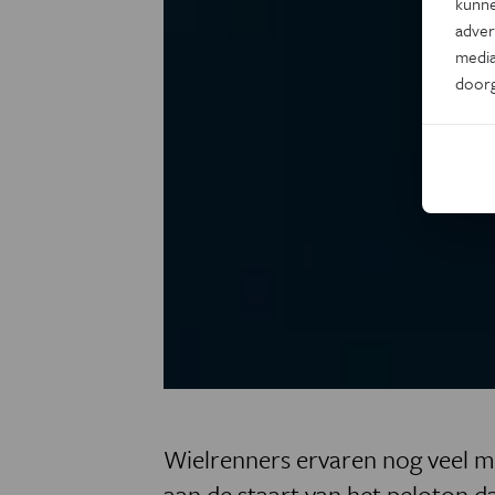
kunne
adver
media
door
Wielrenners ervaren nog veel m
aan de staart van het peloton d